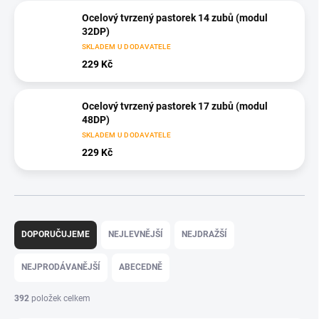
Ocelový tvrzený pastorek 14 zubů (modul
32DP)
SKLADEM U DODAVATELE
229 Kč
Ocelový tvrzený pastorek 17 zubů (modul
48DP)
SKLADEM U DODAVATELE
229 Kč
Ř
a
DOPORUČUJEME
NEJLEVNĚJŠÍ
NEJDRAŽŠÍ
z
e
NEJPRODÁVANĚJŠÍ
ABECEDNĚ
n
í
392
položek celkem
p