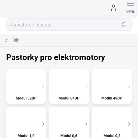
Přejít
na
obsah
Hledat
Díly
Pastorky pro elektromotory
Modul 32DP
Modul 64DP
Modul 48DP
Modul 1,0
Modul 0,6
Modul 0,8