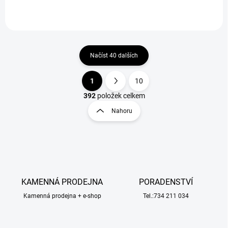
Načíst 40 dalších
1
10
O
S
v
t
392
položek celkem
l
r
Nahoru
á
á
d
n
a
k
c
o
í
p
v
r
á
v
KAMENNÁ PRODEJNA
PORADENSTVÍ
n
k
í
Kamenná prodejna + e-shop
Tel.:734 211 034
y
v
ý