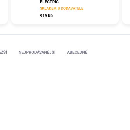
ELECTRIC
SKLADEM U DODAVATELE
919 Kč
ŽŠÍ
NEJPRODÁVANĚJŠÍ
ABECEDNĚ
KAV50.1.1208E