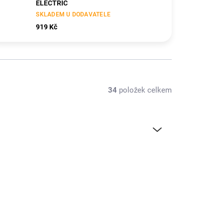
ELECTRIC
SKLADEM U DODAVATELE
919 Kč
34
položek celkem
KAV50.1.1306-5E