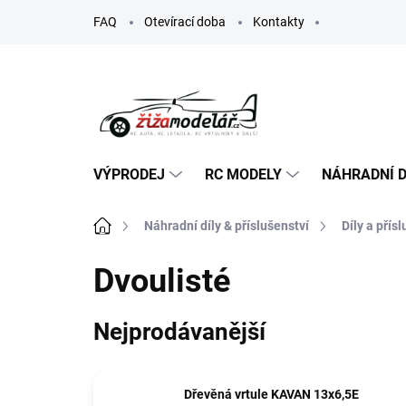
Přejít
FAQ
Otevírací doba
Kontakty
na
obsah
VÝPRODEJ
RC MODELY
NÁHRADNÍ D
Domů
Náhradní díly & příslušenství
Díly a přís
Dvoulisté
Nejprodávanější
Dřevěná vrtule KAVAN 13x6,5E