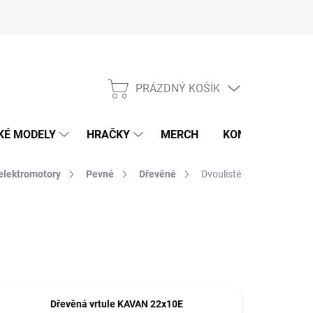
PRÁZDNÝ KOŠÍK
NÁKUPNÍ
KOŠÍK
KÉ MODELY
HRAČKY
MERCH
KONTAKTY
elektromotory
Pevné
Dřevěné
Dvoulisté
Dřevěná vrtule KAVAN 22x10E