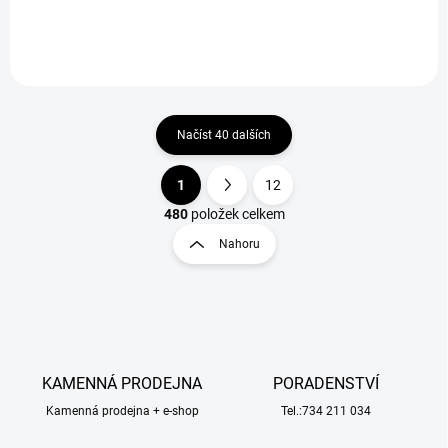
nylonouvou matricí.
nylonouvou matricí.
Načíst 40 dalších
1
12
O
S
v
t
480
položek celkem
l
r
Nahoru
á
á
d
n
a
k
c
o
í
p
v
r
á
v
KAMENNÁ PRODEJNA
PORADENSTVÍ
n
k
í
Kamenná prodejna + e-shop
Tel.:734 211 034
y
v