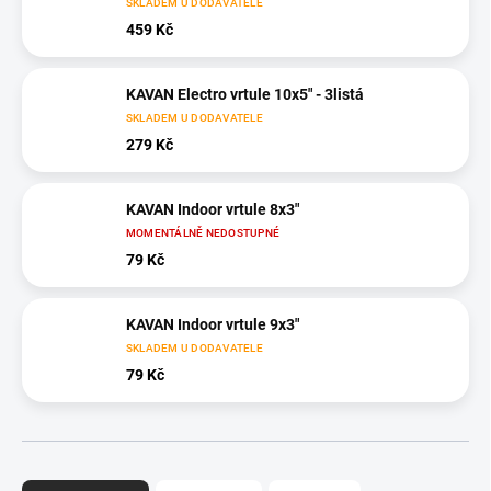
SKLADEM U DODAVATELE
459 Kč
KAVAN Electro vrtule 10x5" - 3listá
SKLADEM U DODAVATELE
279 Kč
KAVAN Indoor vrtule 8x3"
MOMENTÁLNĚ NEDOSTUPNÉ
79 Kč
KAVAN Indoor vrtule 9x3"
SKLADEM U DODAVATELE
79 Kč
Ř