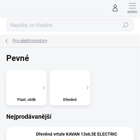
Přejít
na
obsah
Hledat
Pro elektromotory
Pevné
Plast, uhlík
Dřevěné
Nejprodávanější
Dřevěná vrtule KAVAN 13x6,5E ELECTRIC