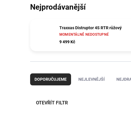
Nejprodávanější
Traxxas Distruptor 4S RTR růžový
MOMENTÁLNĚ NEDOSTUPNÉ
9 499 Kč
Ř
a
DOPORUČUJEME
NEJLEVNĚJŠÍ
NEJDRA
z
e
n
í
OTEVŘÍT FILTR
p
r
V
o
ý
TIP
d
4ST308303