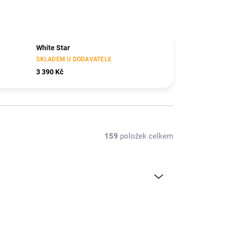
White Star
SKLADEM U DODAVATELE
3 390 Kč
159
položek celkem
TIP
KR-20320