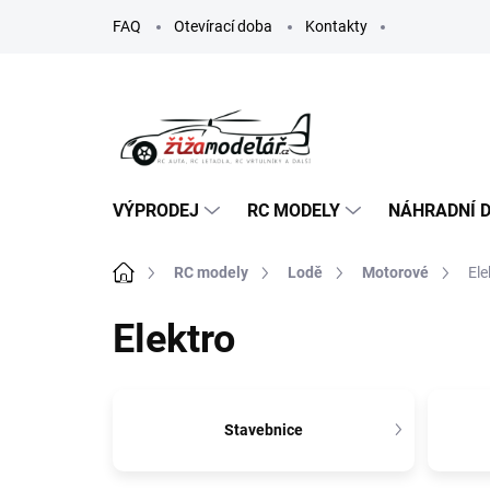
Přejít
FAQ
Otevírací doba
Kontakty
na
obsah
VÝPRODEJ
RC MODELY
NÁHRADNÍ D
Domů
RC modely
Lodě
Motorové
Ele
Elektro
Stavebnice