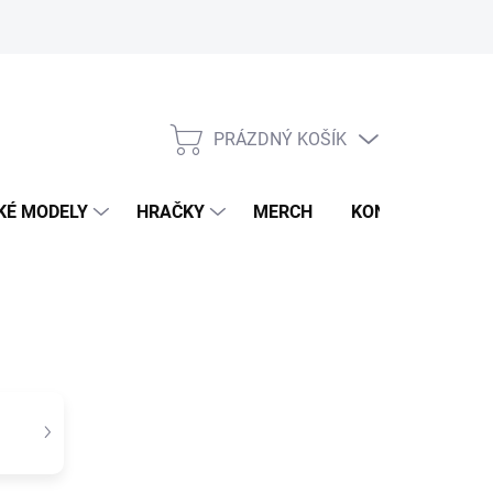
PRÁZDNÝ KOŠÍK
NÁKUPNÍ
KOŠÍK
KÉ MODELY
HRAČKY
MERCH
KONTAKTY