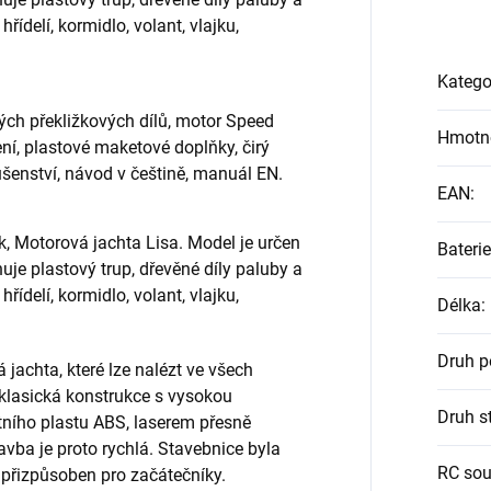
hřídelí, kormidlo, volant, vlajku,
Katego
ých překližkových dílů, motor Speed
Hmotn
zení, plastové maketové doplňky, čirý
ušenství, návod v češtině, manuál EN.
EAN
:
k, Motorová jachta Lisa. Model je určen
Baterie
uje plastový trup, dřevěné díly paluby a
hřídelí, kormidlo, volant, vlajku,
Délka
:
Druh 
 jachta, které lze nalézt ve všech
klasická konstrukce s vysokou
Druh s
itního plastu ABS, laserem přesně
tavba je proto rychlá. Stavebnice byla
RC sou
přizpůsoben pro začátečníky.