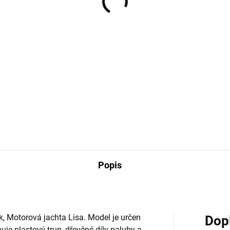
plasty 60ml
9 Kč
639 Kč
Do košíku
Detai
t Max se uplatní při lepení
tů, včetně lexanu. Roket Max
Super Crylic je dvousložkové
ejlepší volbou pro lepení
lepidlo podobné epoxidovým
stových modelů. Lepidlo
pryskyřicím. Na rozdíl od epo
že velmi dobře vyplnit
Super Crylic lepí velmi dobře i
ry a chybějící části...
plasty a polyesterové laminát
Ideální pro lepení a...
Popis
k, Motorová jachta Lisa. Model je určen
Dop
uje plastový trup, dřevěné díly paluby a