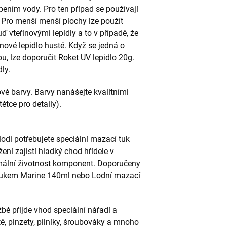
bením vody. Pro ten případ se používají
. Pro menší menší plochy lze použít
uď vteřinovými lepidly a to v případě, že
inové lepidlo husté. Když se jedná o
pu, lze doporučit Roket UV lepidlo 20g.
ly.
é barvy. Barvy nanášejte kvalitními
tětce pro detaily).
odi potřebujete speciální mazací tuk
žení zajistí hladký chod hřídele v
mální životnost komponent. Doporučeny
tukem Marine 140ml nebo Lodní mazací
bě přijde vhod speciální nářadí a
tě, pinzety, pilníky, šroubováky a mnoho