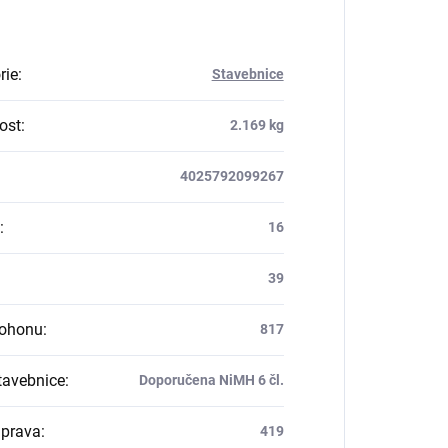
rie
:
Stavebnice
ost
:
2.169 kg
4025792099267
:
16
39
pohonu
:
817
tavebnice
:
Doporučena NiMH 6 čl.
prava
:
419