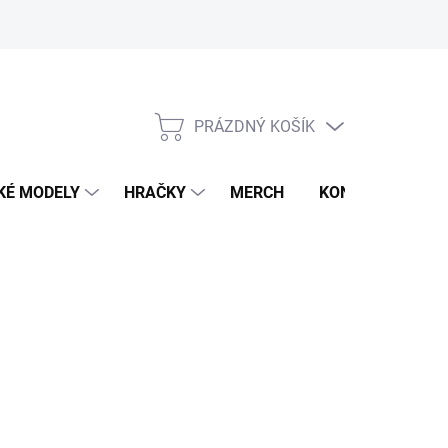
PRÁZDNÝ KOŠÍK
NÁKUPNÍ
KOŠÍK
KÉ MODELY
HRAČKY
MERCH
KONTAKTY
1 KS)