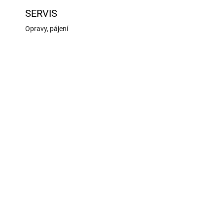
SERVIS
Opravy, pájení
D23
HSPS006
UPNÉ
SKLADEM U DODAVATELE
H-Speed barva ve spreji
na
červená 150ml