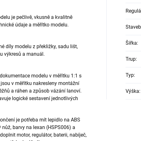
Regulá
delu je pečlivě, vkusně a kvalitně
hnické údaje a měřítko modelu.
Staveb
Šířka
:
é díly modelu z překližky, sadu lišt,
du výkresů a manuál.
Trup
:
Typ
:
 dokumentace modelu v měřítku 1:1 s
e jsou v měřítku nakresleny montážní
těžňů a ráhen a způsob vázání lanoví.
Výška
:
vuje logické sestavení jednotlivých
ončení je potřeba mít lepidlo na ABS
 nůž, barvy na lexan (HSPS006) a
plnit motor, regulátor, baterii, nabíječ,