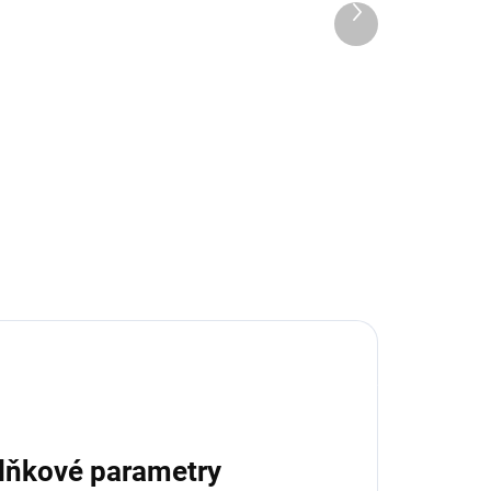
Další
209 Kč
produkt
Do košíku
l
H-Speed červená akrylová barva
ve spreji je vhodná pro širokou
škálu materiálů včetně
lexanových karosérií. Výhodou je
xidů
krátká doba schnutí, výborné
krytí a odolnost proti...
y.
lňkové parametry