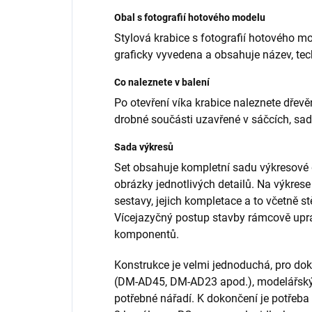
Obal s fotografií hotového modelu
Stylová krabice s fotografií hotového mo
graficky vyvedena a obsahuje název, tec
Co naleznete v balení
Po otevření víka krabice naleznete dřevěn
drobné součásti uzavřené v sáčcích, sa
Sada výkresů
Set obsahuje kompletní sadu výkresové
obrázky jednotlivých detailů. Na výkres
sestavy, jejich kompletace a to včetně s
Vícejazyčný postup stavby rámcově upra
komponentů.
Konstrukce je velmi jednoduchá, pro dok
(DM-AD45, DM-AD23 apod.), modelářský
potřebné nářadí. K dokončení je potřeba do