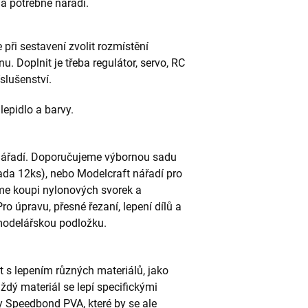
 a potřebné nářadí.
při sestavení zvolit rozmístění
u. Doplnit je třeba regulátor, servo, RC
slušenství.
lepidlo a barvy.
 nářadí. Doporučujeme výbornou sadu
ada 12ks), nebo Modelcraft nářadí pro
me koupi nylonových svorek a
o úpravu, přesné řezaní, lepení dílů a
modelářskou podložku.
 s lepením různých materiálů, jako
aždý materiál se lepí specifickými
dly Speedbond PVA, které by se ale