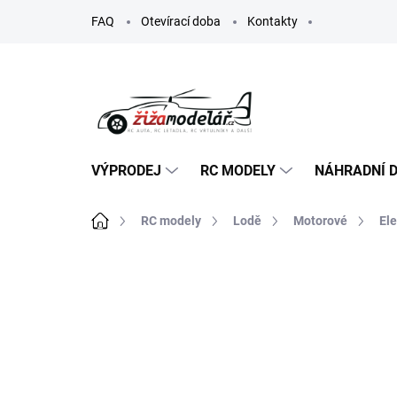
Přejít
FAQ
Otevírací doba
Kontakty
na
obsah
VÝPRODEJ
RC MODELY
NÁHRADNÍ D
Domů
RC modely
Lodě
Motorové
Ele
ZNAČKA:
KRICK MODELLTECHNIK
TIP