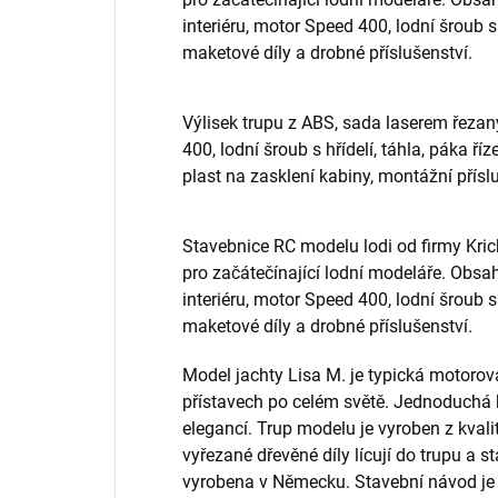
interiéru, motor Speed 400, lodní šroub s 
maketové díly a drobné příslušenství.
Výlisek trupu z ABS, sada laserem řezan
400, lodní šroub s hřídelí, táhla, páka ří
plast na zasklení kabiny, montážní přísl
Stavebnice RC modelu lodi od firmy Kric
pro začátečínající lodní modeláře. Obsah
interiéru, motor Speed 400, lodní šroub s 
maketové díly a drobné příslušenství.
Model jachty Lisa M. je typická motorová
přístavech po celém světě. Jednoduchá 
elegancí. Trup modelu je vyroben z kval
vyřezané dřevěné díly lícují do trupu a s
vyrobena v Německu. Stavební návod je 