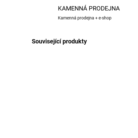
KAMENNÁ PRODEJNA
Kamenná prodejna + e-shop
Související produkty
DYNM2210
NA OBJEDNÁNÍ
Regulátor stejnosměrný
Ro
Marine 60A
lep