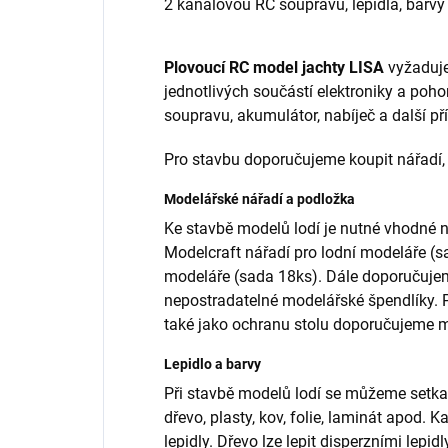
2 kanálovou RC soupravu, lepidla, barvy
Plovoucí RC model jachty LISA
vyžaduje 
jednotlivých součástí elektroniky a pohon
soupravu, akumulátor, nabíječ a další pří
Pro stavbu doporučujeme koupit nářadí, 
Modelářské nářadí a podložka
Ke stavbě modelů lodí je nutné vhodné
Modelcraft nářadí pro lodní modeláře (s
modeláře (sada 18ks). Dále doporučuje
nepostradatelné modelářské špendlíky. Pr
také jako ochranu stolu doporučujeme 
Lepidlo a barvy
Při stavbě modelů lodí se můžeme setkat
dřevo, plasty, kov, folie, laminát apod. K
lepidly. Dřevo lze lepit disperzními lepi