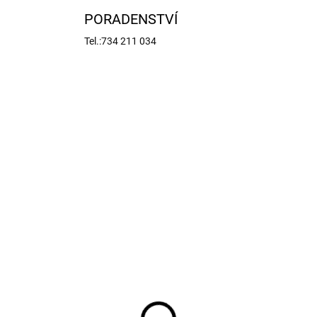
PORADENSTVÍ
Tel.:734 211 034
DM-AD45
DM-A
NA OBJEDNÁNÍ
MOMENTÁLNĚ NEDOST
ket Max vteřinové
Super Crylic
idlo husté 20g
dvousložkové lepidlo 