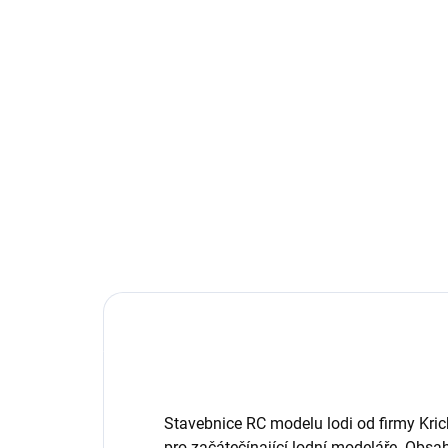
1 689 Kč
17
Do košíku
Regulátor pro stejnosměrné
Roke
motory je určen do lodí, max.
plas
proud do 60A, napájení 2S LiPol
je n
nebo 5-7 čl. NiMH. Nastavení
pla
reverzu nebo typu baterií pomocí
doká
propojek na regulátoru....
meze
Stavebnice RC modelu lodi od firmy Kric
pro začátečínající lodní modeláře. Obsah