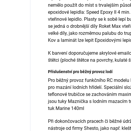
nemělo použít do míst s trvalejším půso
epoxidové lepidla: Speed Epoxy II 4 min
vteřinové lepidlo. Plasty se k sobě lepí b
se jedná o drobnější díly Roket Max vteř
velké díly, jako rozměrnou palubu do tru
Kov a laminát lze lepit Epoxidovými lepid
K barvení doporučujeme akrylové emailov
štětci (ploché štětce na povrchy, kulaté š
Příslušenství pro běžný provoz lodí
Pro běžný provoz funkčního RC modelu l
pro mazání lodních hřídelí. Speciální slo
teflonové trubičce se zachováním maxi
jsou tuky Maznička s lodním mazacím 
tuk Marine 140ml
Při dokončovacích pracech či běžné údrž
nástroje od firmy Shesto, jako např. kleš