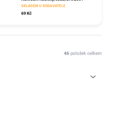
SKLADEM U DODAVATELE
69 Kč
46
položek celkem
TIP
KAV50.2012