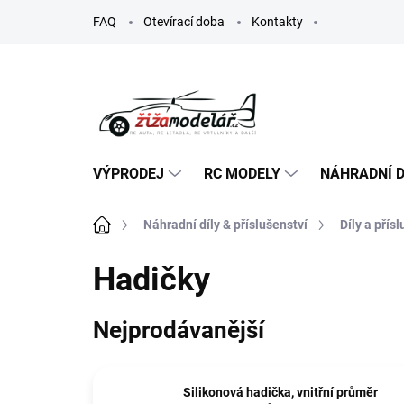
Přejít
FAQ
Otevírací doba
Kontakty
na
obsah
VÝPRODEJ
RC MODELY
NÁHRADNÍ D
Domů
Náhradní díly & příslušenství
Díly a přís
Hadičky
Nejprodávanější
Silikonová hadička, vnitřní průměr