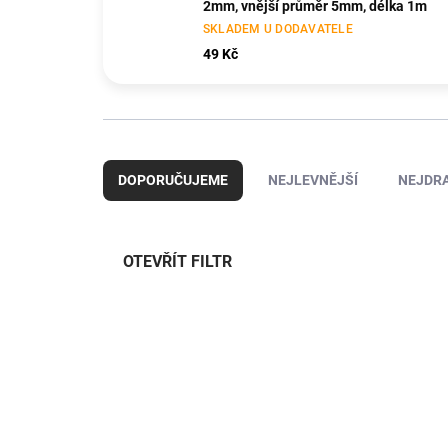
2mm, vnější průměr 5mm, délka 1m
SKLADEM U DODAVATELE
49 Kč
Ř
a
DOPORUČUJEME
NEJLEVNĚJŠÍ
NEJDRA
z
e
n
í
OTEVŘÍT FILTR
p
r
V
o
ý
TIP
d
KAV50.1035B
p
u
i
k
s
t
p
ů