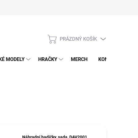
PRÁZDNÝ KOŠÍK
NÁKUPNÍ
KOŠÍK
KÉ MODELY
HRAČKY
MERCH
KONTAKTY
Náhradní hadičky, sada, DAV2001