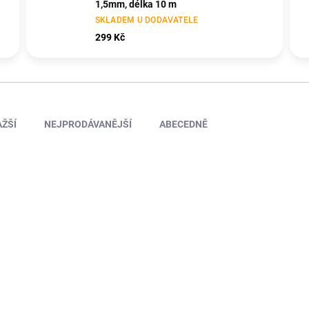
1,5mm, délka 10 m
SKLADEM U DODAVATELE
299 Kč
ŽŠÍ
NEJPRODÁVANĚJŠÍ
ABECEDNĚ
TIP
KAV50.20149