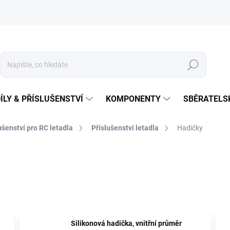
Hledat
ÍLY & PŘÍSLUŠENSTVÍ
KOMPONENTY
SBĚRATELS
lušenství pro RC letadla
Příslušenství letadla
Hadičky
Silikonová hadička, vnitřní průměr