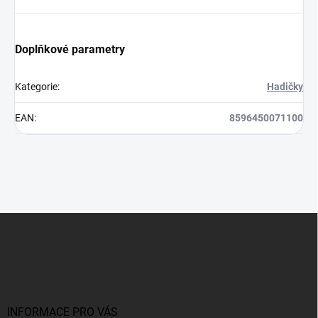
Doplňkové parametry
Kategorie
:
Hadičky
EAN
:
8596450071100
Z
á
p
a
t
í
INFORMACE PRO VÁS