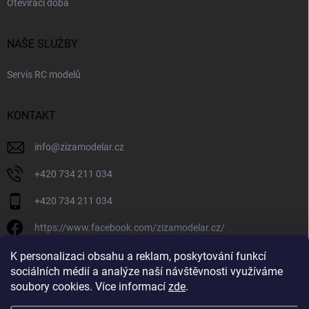
Otevírací doba
NAŠE SLUŽBY
Servis RC modelů
KONTAKT
info
@
zizamodelar.cz
+420 734 211 034
+420 734 211 034
https://www.facebook.com/zizamodelar.cz/
/zizamodelar.cz/
K personalizaci obsahu a reklam, poskytování funkcí
sociálních médií a analýze naší návštěvnosti využíváme
+420 734 211 034
soubory cookies. Více informací
zde
.