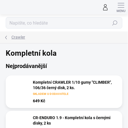
Přejít
na
obsah
Hledat
Crawler
Kompletní kola
Nejprodávanější
Kompletní CRAWLER 1/10 gumy "CLIMBER",
106/36 černý disk, 2 ks.
SKLADEM U DODAVATELE
649 Kč
CR-ENDURO 1.9 - Kompletní kola s černými
disky, 2 ks