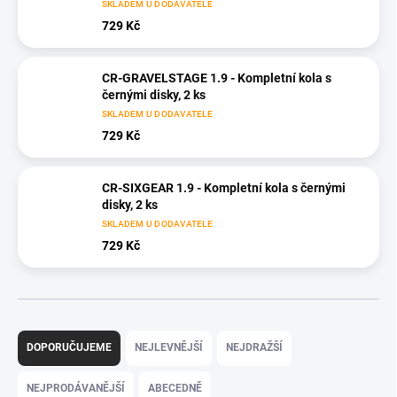
SKLADEM U DODAVATELE
729 Kč
CR-GRAVELSTAGE 1.9 - Kompletní kola s
černými disky, 2 ks
SKLADEM U DODAVATELE
729 Kč
CR-SIXGEAR 1.9 - Kompletní kola s černými
disky, 2 ks
SKLADEM U DODAVATELE
729 Kč
Ř
a
DOPORUČUJEME
NEJLEVNĚJŠÍ
NEJDRAŽŠÍ
z
e
NEJPRODÁVANĚJŠÍ
ABECEDNĚ