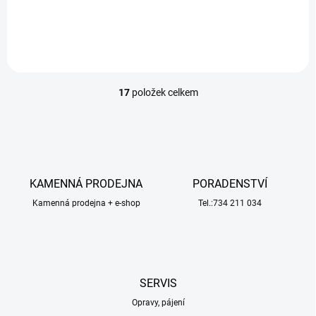
Do košíku
17
položek celkem
O
v
l
á
d
a
c
KAMENNÁ PRODEJNA
PORADENSTVÍ
í
Kamenná prodejna + e-shop
p
Tel.:734 211 034
r
v
k
y
v
SERVIS
ý
p
Opravy, pájení
i