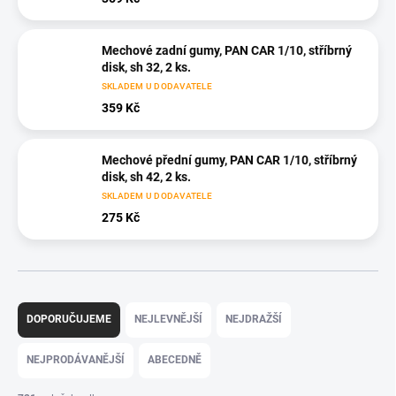
Mechové zadní gumy, PAN CAR 1/10, stříbrný
disk, sh 32, 2 ks.
SKLADEM U DODAVATELE
359 Kč
Mechové přední gumy, PAN CAR 1/10, stříbrný
disk, sh 42, 2 ks.
SKLADEM U DODAVATELE
275 Kč
Ř
a
DOPORUČUJEME
NEJLEVNĚJŠÍ
NEJDRAŽŠÍ
z
e
NEJPRODÁVANĚJŠÍ
ABECEDNĚ
n
í