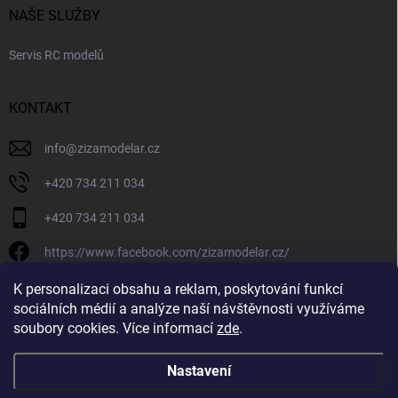
NAŠE SLUŽBY
Servis RC modelů
KONTAKT
info
@
zizamodelar.cz
+420 734 211 034
+420 734 211 034
https://www.facebook.com/zizamodelar.cz/
/zizamodelar.cz/
K personalizaci obsahu a reklam, poskytování funkcí
sociálních médií a analýze naší návštěvnosti využíváme
+420 734 211 034
soubory cookies. Více informací
zde
.
Nastavení