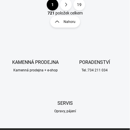
1
19
O
S
v
t
721
položek celkem
l
r
Nahoru
á
á
d
n
a
k
c
o
í
p
v
r
á
v
KAMENNÁ PRODEJNA
PORADENSTVÍ
n
k
í
Kamenná prodejna + e-shop
Tel.:734 211 034
y
v
ý
p
i
s
SERVIS
u
Opravy, pájení