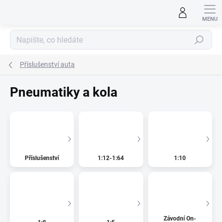
Přejít
na
obsah
Hledat
Příslušenství auta
Pneumatiky a kola
Příslušenství
1:12-1:64
1:10
Závodní On-