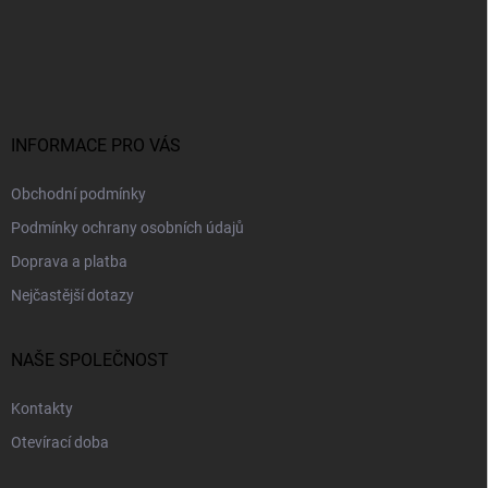
Z
á
p
a
t
í
INFORMACE PRO VÁS
Obchodní podmínky
Podmínky ochrany osobních údajů
Doprava a platba
Nejčastější dotazy
NAŠE SPOLEČNOST
Kontakty
Otevírací doba