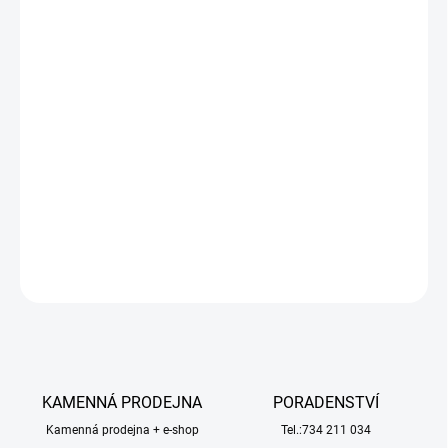
Zadní:
30, 32, 35, 37 směs: standardní mechovka pro vnitřní
(koberec) i venkovní použití.
Prodává se jako sada dvou pneumatik. Nalepené na stříbrných
paprskových ráfcích.
Tyto pneumatiky jsou pouze předbroušené, a nejsou připravené
k použití.
DETAILNÍ INFORMACE
ZEPTAT SE
HLÍDAT
KAMENNÁ PRODEJNA
PORADENSTVÍ
Kamenná prodejna + e-shop
Tel.:734 211 034