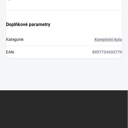
Doplňkové parametry
Kategorie
:
Kompletní kola
EAN
:
8057724333770
Z
á
p
a
t
í