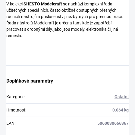
V kolekci
SHESTO Modelcraft
se nachází komplexní řada
užitečných speciálních, často obtížně dostupných přesných
ručních nástrojů a příslušenství, nezbytných pro přesnou práci.
Řada nástrojů Modelcraft je určena tam, kde je zapotřebí
pracovat s drobnými díly, jako jsou modely, elektronika či jiná
řemesla.
Doplňkové parametry
Kategorie
:
Ostatní
Hmotnost
:
0.064 kg
EAN
:
5060030666367