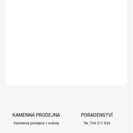
DORUČIT DO:
12.8.2026
−
+
Přidat do košíku
Modelcraft pravítko 300 mm z nerezové oceli. Snadné čtení údajů,
dvě stupnice - metrická a v palcích. Používá se k měření a jako
vodící plocha při řezání nožem. Rozměr 325 x 25 mm.
DETAILNÍ INFORMACE
ZEPTAT SE
HLÍDAT
KAMENNÁ PRODEJNA
PORADENSTVÍ
Kamenná prodejna + e-shop
Tel.:734 211 034