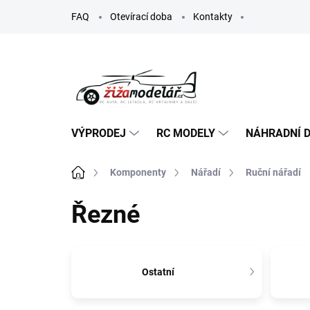
Přejít
FAQ
Otevírací doba
Kontakty
na
obsah
VÝPRODEJ
RC MODELY
NÁHRADNÍ D
Domů
Komponenty
Nářadí
Ruční nářadí
Řezné
Ostatní