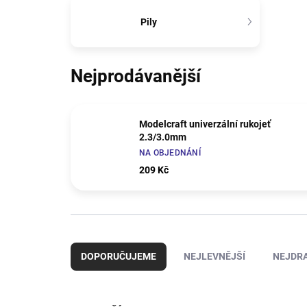
Pily
Nejprodávanější
Modelcraft univerzální rukojeť
2.3/3.0mm
NA OBJEDNÁNÍ
209 Kč
Ř
a
DOPORUČUJEME
NEJLEVNĚJŠÍ
NEJDRA
z
e
n