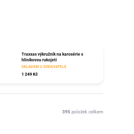
Traxxas výkružník na karosérie s
hliníkovou rukojetí
SKLADEM U DODAVATELE
1 249 Kč
395
položek celkem