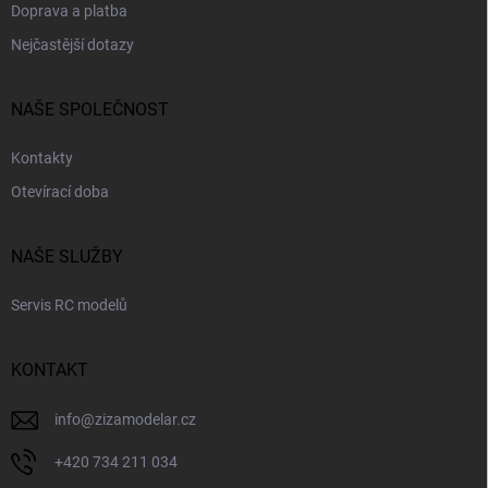
Doprava a platba
Nejčastější dotazy
NAŠE SPOLEČNOST
Kontakty
Otevírací doba
NAŠE SLUŽBY
Servis RC modelů
KONTAKT
info
@
zizamodelar.cz
+420 734 211 034