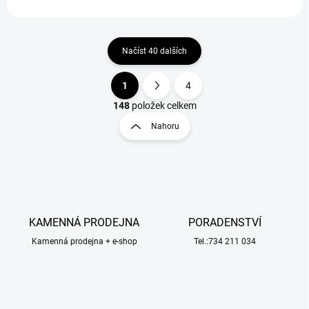
Načíst 40 dalších
1
4
O
S
v
t
148
položek celkem
l
r
Nahoru
á
á
d
n
a
k
c
o
í
p
v
r
á
v
KAMENNÁ PRODEJNA
PORADENSTVÍ
n
k
í
Kamenná prodejna + e-shop
Tel.:734 211 034
y
v
ý
p
i