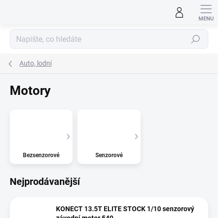
Přejít
na
obsah
Hledat
Auto, lodní
Motory
Bezsenzorové
Senzorové
Nejprodávanější
KONECT 13.5T ELITE STOCK 1/10 senzorový