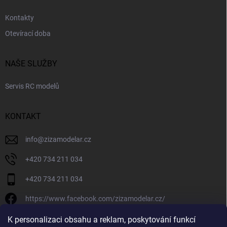
Kontakty
Otevírací doba
NAŠE SLUŽBY
Servis RC modelů
KONTAKT
info
@
zizamodelar.cz
+420 734 211 034
+420 734 211 034
https://www.facebook.com/zizamodelar.cz/
/zizamodelar.cz/
K personalizaci obsahu a reklam, poskytování funkcí