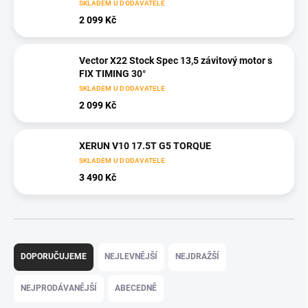
SKLADEM U DODAVATELE
2 099 Kč
Vector X22 Stock Spec 13,5 závitový motor s
FIX TIMING 30°
SKLADEM U DODAVATELE
2 099 Kč
XERUN V10 17.5T G5 TORQUE
SKLADEM U DODAVATELE
3 490 Kč
Ř
a
DOPORUČUJEME
NEJLEVNĚJŠÍ
NEJDRAŽŠÍ
z
e
NEJPRODÁVANĚJŠÍ
ABECEDNĚ
n