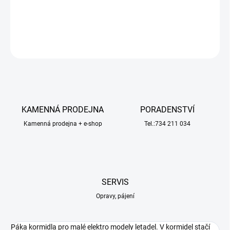
podložka.
DETAILNÍ INFORMACE
ZEPTAT SE
HLÍDAT
KAMENNÁ PRODEJNA
PORADENSTVÍ
Kamenná prodejna + e-shop
Tel.:734 211 034
SERVIS
Opravy, pájení
Páka kormidla pro malé elektro modely letadel. V kormidel stačí