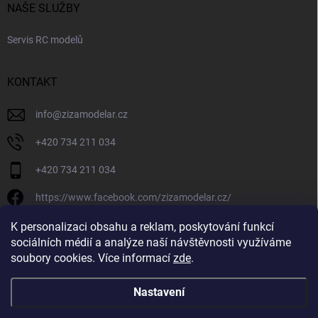
NAŠE SLUŽBY
Servis RC modelů
KONTAKT
info
@
zizamodelar.cz
+420 734 211 034
+420 734 211 034
https://www.facebook.com/zizamodelar.cz/
/zizamodelar.cz/
K personalizaci obsahu a reklam, poskytování funkcí
sociálních médií a analýze naší návštěvnosti využíváme
+420 734 211 034
soubory cookies. Více informací
zde
.
Nastavení