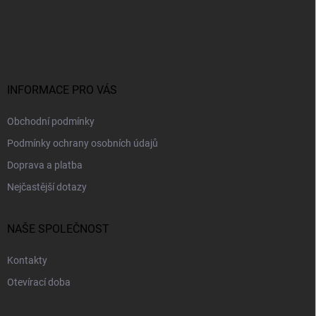
á
p
a
t
í
INFORMACE PRO VÁS
Obchodní podmínky
Podmínky ochrany osobních údajů
Doprava a platba
Nejčastější dotazy
NAŠE SPOLEČNOST
Kontakty
Otevírací doba