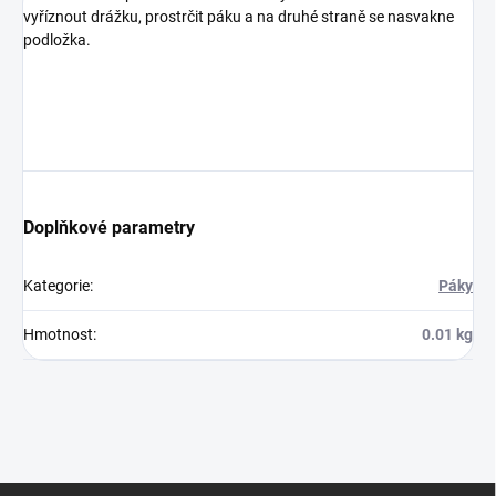
vyříznout drážku, prostrčit páku a na druhé straně se nasvakne
podložka.
Doplňkové parametry
Kategorie
:
Páky
Hmotnost
:
0.01 kg
Z