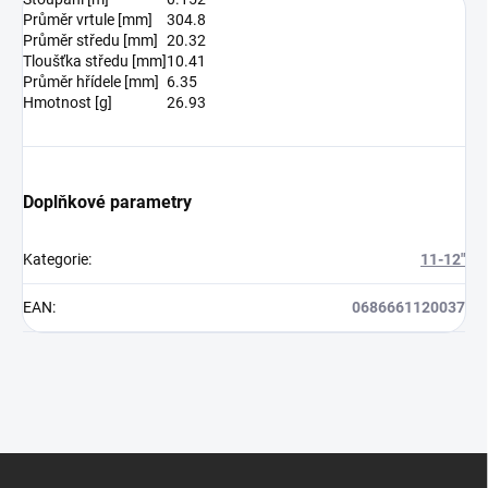
Průměr vrtule [mm]
304.8
Průměr středu [mm]
20.32
Tloušťka středu [mm]
10.41
Průměr hřídele [mm]
6.35
Hmotnost [g]
26.93
Doplňkové parametry
Kategorie
:
11-12"
EAN
:
0686661120037
Z