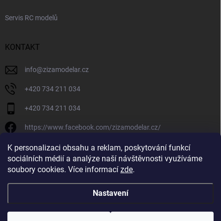
Servis RC modelů
KONTAKT
info
@
zizamodelar.cz
+420 734 211 034
+420 734 211 034
https://www.facebook.com/zizamodelar.cz/
/zizamodelar.cz/
K personalizaci obsahu a reklam, poskytování funkcí
sociálních médií a analýze naší návštěvnosti využíváme
+420 734 211 034
soubory cookies. Více informací
zde
.
Nastavení
Copyright 2026
Žiža Modelář
. Všechna práva vyhrazena.
Upravit nastavení