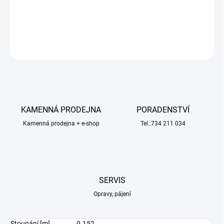
dlouhých skelných nebo uhlíkových vláken s nylonouvou matricí.
DETAILNÍ INFORMACE
ZEPTAT SE
HLÍDAT
KAMENNÁ PRODEJNA
PORADENSTVÍ
Kamenná prodejna + e-shop
Tel.:734 211 034
SERVIS
Opravy, pájení
Stoupání [m]
0.152