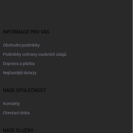
á
p
a
t
í
INFORMACE PRO VÁS
Obchodní podmínky
Podmínky ochrany osobních údajů
Doprava a platba
Nejčastější dotazy
NAŠE SPOLEČNOST
Kontakty
Otevírací doba
NAŠE SLUŽBY