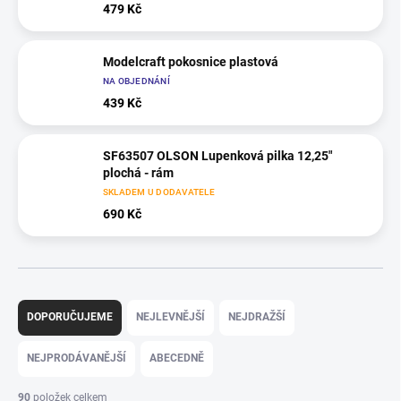
479 Kč
Modelcraft pokosnice plastová
NA OBJEDNÁNÍ
439 Kč
SF63507 OLSON Lupenková pilka 12,25"
plochá - rám
SKLADEM U DODAVATELE
690 Kč
Ř
a
DOPORUČUJEME
NEJLEVNĚJŠÍ
NEJDRAŽŠÍ
z
e
NEJPRODÁVANĚJŠÍ
ABECEDNĚ
n
í
90
položek celkem