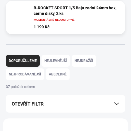
B-ROCKET SPORT 1/5 Baja zadní 24mm hex,
černé disky, 2 ks
MOMENTÁLNĚ NEDOSTUPNÉ
1 199 Kč
Ř
a
DOPORUČUJEME
NEJLEVNĚJŠÍ
NEJDRAŽŠÍ
z
e
NEJPRODÁVANĚJŠÍ
ABECEDNĚ
n
í
37
položek celkem
p
r
OTEVŘÍT FILTR
o
d
u
V
k
ý
t