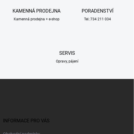
a
c
KAMENNÁ PRODEJNA
PORADENSTVÍ
í
Kamenná prodejna + e-shop
p
Tel.:734 211 034
r
v
k
y
v
SERVIS
ý
p
Opravy, pájení
i
s
u
Z
á
p
a
t
í
INFORMACE PRO VÁS