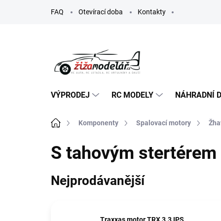
Přejít
FAQ
Otevírací doba
Kontakty
na
obsah
VÝPRODEJ
RC MODELY
NÁHRADNÍ D
Domů
Komponenty
Spalovací motory
Žha
S tahovým stertérem
Nejprodávanější
Traxxas motor TRX 3.3 IPS