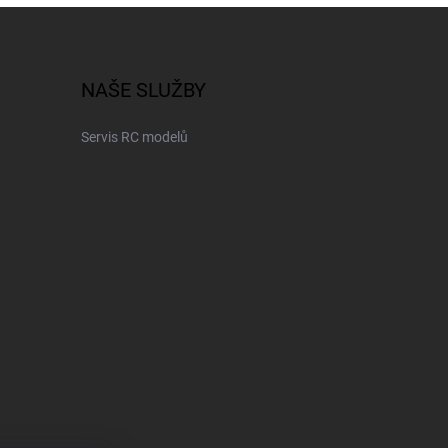
NAŠE SLUŽBY
Servis RC modelů