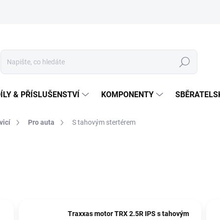
Hledat
ÍLY & PŘÍSLUŠENSTVÍ
KOMPONENTY
SBĚRATELS
vicí
Pro auta
S tahovým stertérem
Traxxas motor TRX 2.5R IPS s tahovým