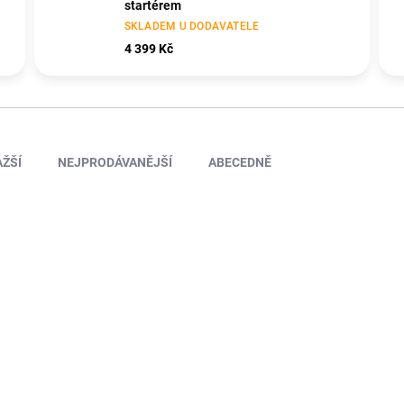
startérem
SKLADEM U DODAVATELE
4 399 Kč
ŽŠÍ
NEJPRODÁVANĚJŠÍ
ABECEDNĚ
TRA5407