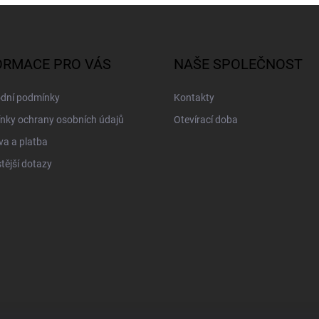
ORMACE PRO VÁS
NAŠE SPOLEČNOST
dní podmínky
Kontakty
nky ochrany osobních údajů
Otevírací doba
a a platba
tější dotazy