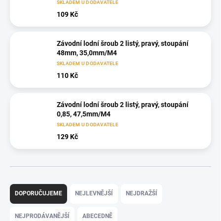
SKLADEM U DODAVATELE
109 Kč
Závodní lodní šroub 2 listý, pravý, stoupání
48mm, 35,0mm/M4
SKLADEM U DODAVATELE
110 Kč
Závodní lodní šroub 2 listý, pravý, stoupání
0,85, 47,5mm/M4
SKLADEM U DODAVATELE
129 Kč
Ř
a
DOPORUČUJEME
NEJLEVNĚJŠÍ
NEJDRAŽŠÍ
z
e
NEJPRODÁVANĚJŠÍ
ABECEDNĚ