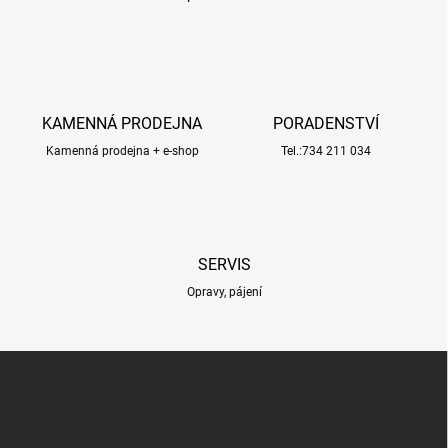
O
v
l
á
d
a
c
KAMENNÁ PRODEJNA
PORADENSTVÍ
í
Kamenná prodejna + e-shop
p
Tel.:734 211 034
r
v
k
y
v
SERVIS
ý
p
Opravy, pájení
i
s
u
Z
á
p
a