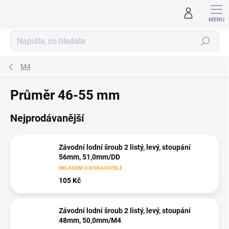
Přejít
na
obsah
Hledat
M4
Průměr 46-55 mm
Nejprodávanější
Závodní lodní šroub 2 listý, levý, stoupání
56mm, 51,0mm/DD
SKLADEM U DODAVATELE
105 Kč
Závodní lodní šroub 2 listý, levý, stoupání
48mm, 50,0mm/M4