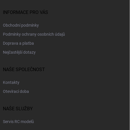
t
í
INFORMACE PRO VÁS
Obchodní podmínky
Podmínky ochrany osobních údajů
Doprava a platba
Nejčastější dotazy
NAŠE SPOLEČNOST
Kontakty
Otevírací doba
NAŠE SLUŽBY
Servis RC modelů