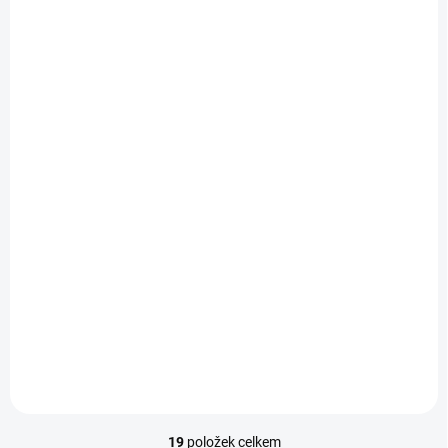
SKLADEM U DODAVATELE
Závodní lodní šroub 2
listý, pravý, stoupání
56mm, 54,0mm/DD
49 Kč
Do košíku
do 35.000 o/min
19
položek celkem