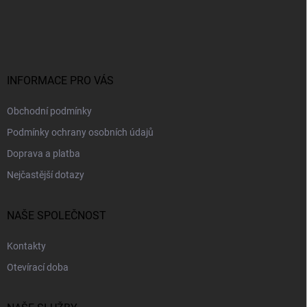
á
p
a
t
í
INFORMACE PRO VÁS
Obchodní podmínky
Podmínky ochrany osobních údajů
Doprava a platba
Nejčastější dotazy
NAŠE SPOLEČNOST
Kontakty
Otevírací doba