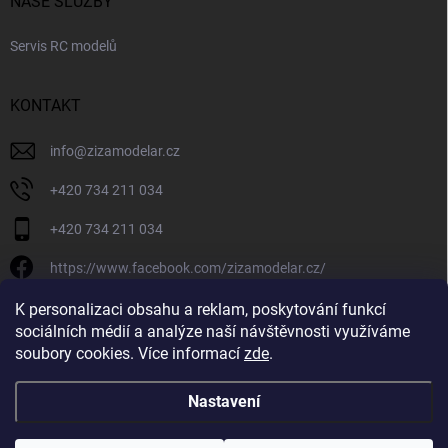
NAŠE SLUŽBY
Servis RC modelů
KONTAKT
info
@
zizamodelar.cz
+420 734 211 034
+420 734 211 034
https://www.facebook.com/zizamodelar.cz/
/zizamodelar.cz/
K personalizaci obsahu a reklam, poskytování funkcí
sociálních médií a analýze naší návštěvnosti využíváme
+420 734 211 034
soubory cookies. Více informací
zde
.
Nastavení
Copyright 2026
Žiža Modelář
. Všechna práva vyhrazena.
Upravit nastavení