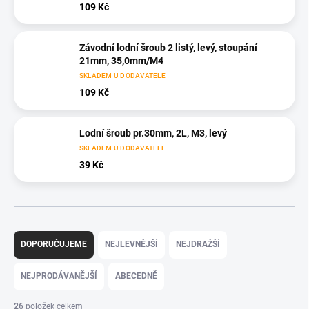
109 Kč
Závodní lodní šroub 2 listý, levý, stoupání
21mm, 35,0mm/M4
SKLADEM U DODAVATELE
109 Kč
Lodní šroub pr.30mm, 2L, M3, levý
SKLADEM U DODAVATELE
39 Kč
Ř
a
DOPORUČUJEME
NEJLEVNĚJŠÍ
NEJDRAŽŠÍ
z
e
NEJPRODÁVANĚJŠÍ
ABECEDNĚ
n
í
26
položek celkem