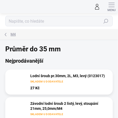
Přejít
na
obsah
Hledat
M4
Průměr do 35 mm
Nejprodávanější
Lodní šroub pr.30mm, 2L, M3, levý (0123017)
SKLADEM U DODAVATELE
27 Kč
Závodní lodní šroub 2 listý, levý, stoupání
21mm, 25,0mm/M4
SKLADEM U DODAVATELE