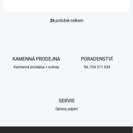
26
položek celkem
O
v
l
á
d
a
c
KAMENNÁ PRODEJNA
PORADENSTVÍ
í
Kamenná prodejna + e-shop
p
Tel.:734 211 034
r
v
k
y
v
SERVIS
ý
p
Opravy, pájení
i
s
u
Z