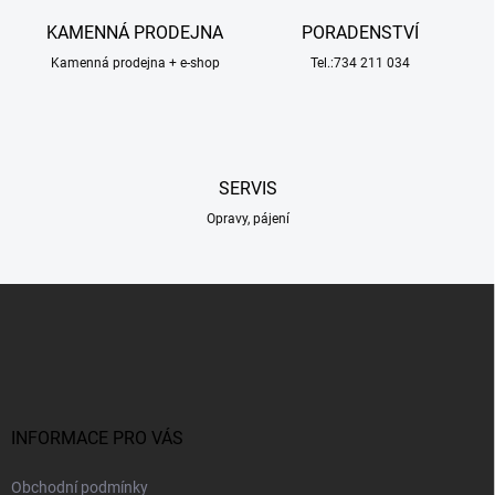
a
c
KAMENNÁ PRODEJNA
PORADENSTVÍ
í
Kamenná prodejna + e-shop
p
Tel.:734 211 034
r
v
k
y
v
SERVIS
ý
p
Opravy, pájení
i
s
u
Z
á
p
a
t
í
INFORMACE PRO VÁS
Obchodní podmínky