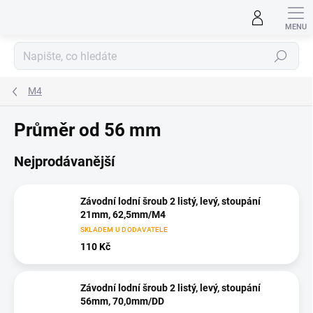
Přejít
na
obsah
Hledat
M4
Průměr od 56 mm
Nejprodávanější
Závodní lodní šroub 2 listý, levý, stoupání
21mm, 62,5mm/M4
SKLADEM U DODAVATELE
110 Kč
Závodní lodní šroub 2 listý, levý, stoupání
56mm, 70,0mm/DD