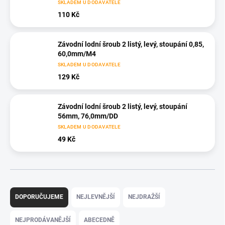
SKLADEM U DODAVATELE
110 Kč
Závodní lodní šroub 2 listý, levý, stoupání 0,85,
60,0mm/M4
SKLADEM U DODAVATELE
129 Kč
Závodní lodní šroub 2 listý, levý, stoupání
56mm, 76,0mm/DD
SKLADEM U DODAVATELE
49 Kč
Ř
a
DOPORUČUJEME
NEJLEVNĚJŠÍ
NEJDRAŽŠÍ
z
e
NEJPRODÁVANĚJŠÍ
ABECEDNĚ