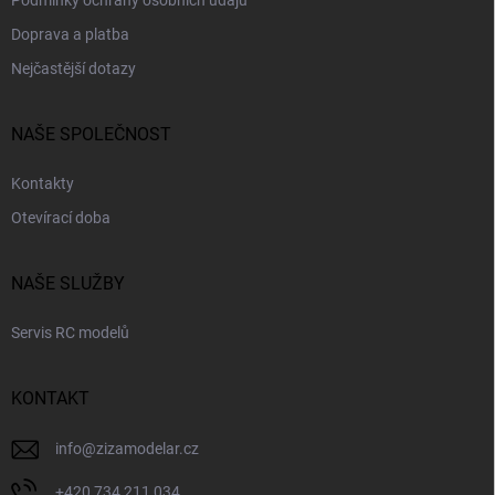
Podmínky ochrany osobních údajů
Doprava a platba
Nejčastější dotazy
NAŠE SPOLEČNOST
Kontakty
Otevírací doba
NAŠE SLUŽBY
Servis RC modelů
KONTAKT
info
@
zizamodelar.cz
+420 734 211 034