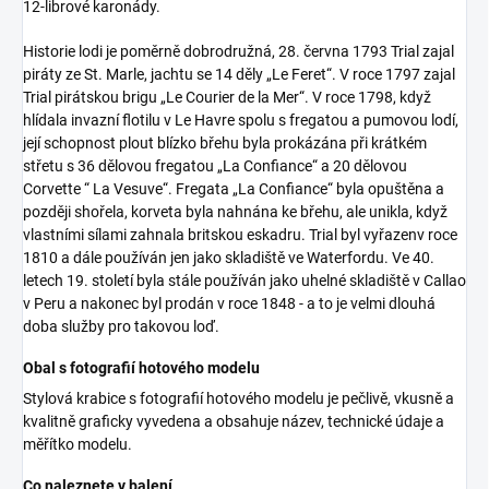
12-librové karonády.
Historie lodi je poměrně dobrodružná, 28. června 1793 Trial zajal
piráty ze St. Marle, jachtu se 14 děly „Le Feret“. V roce 1797 zajal
Trial pirátskou brigu „Le Courier de la Mer“. V roce 1798, když
hlídala invazní flotilu v Le Havre spolu s fregatou a pumovou lodí,
její schopnost plout blízko břehu byla prokázána při krátkém
střetu s 36 dělovou fregatou „La Confiance“ a 20 dělovou
Corvette “ La Vesuve“. Fregata „La Confiance“ byla opuštěna a
později shořela, korveta byla nahnána ke břehu, ale unikla, když
vlastními sílami zahnala britskou eskadru. Trial byl vyřazenv roce
1810 a dále používán jen jako skladiště ve Waterfordu. Ve 40.
letech 19. století byla stále používán jako uhelné skladiště v Callao
v Peru a nakonec byl prodán v roce 1848 - a to je velmi dlouhá
doba služby pro takovou loď.
Obal s fotografií hotového modelu
Stylová krabice s fotografií hotového modelu je pečlivě, vkusně a
kvalitně graficky vyvedena a obsahuje název, technické údaje a
měřítko modelu.
Co naleznete v balení