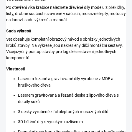
Po otevření víka krabice naleznete dřevěné díly modelu z překližky,
lišty, drobné součásti uzavřené v sáčcích, mosazné lepty, motouzy
na lanoví, sadu výkresů a manuál.
Sada výkresů
Set obsahuje kompletní obrazový návod s obrázky jednotlivých
kroků stavby. Na výkrese jsou nakresleny dílčí montážní sestavy.
Vícejazyčný postup stavby pro logické sestavení jednotlivých
komponentů.
Vlastnosti
Laserem řezané a gravírované díly vyrobené z MDF a
hruškového dřeva
Laserem gravírovaná a řezaná deska z lipového dřeva s
detaily suků
3 desky vyrobené z fotoleptaných mosazných dílů
3D tištěné díly s vysokým rozlišením
Dvouplaňkový trup z lipového dřeva pro první a hruškového