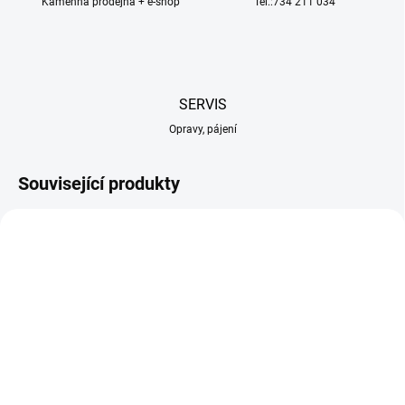
Kamenná prodejna + e-shop
Tel.:734 211 034
SERVIS
Opravy, pájení
Související produkty
SKLADEM U DODAVATELE
SKLADEM U DODAVATELE
AMATI Action Cutter s
AMATI Action Cutter s