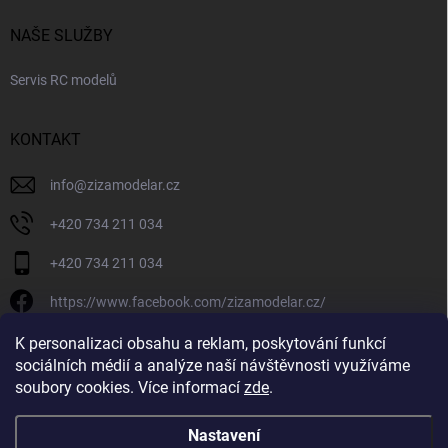
NAŠE SLUŽBY
Servis RC modelů
KONTAKT
info
@
zizamodelar.cz
+420 734 211 034
+420 734 211 034
https://www.facebook.com/zizamodelar.cz/
/zizamodelar.cz/
K personalizaci obsahu a reklam, poskytování funkcí
sociálních médií a analýze naší návštěvnosti využíváme
+420 734 211 034
soubory cookies. Více informací
zde
.
Nastavení