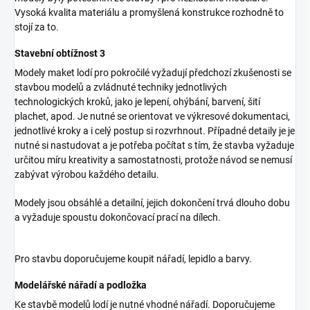
Vysoká kvalita materiálu a promyšlená konstrukce rozhodně to
stojí za to.
Stavební obtížnost 3
Modely maket lodí pro pokročilé vyžadují předchozí zkušenosti se
stavbou modelů a zvládnuté techniky jednotlivých
technologických kroků, jako je lepení, ohýbání, barvení, šití
plachet, apod. Je nutné se orientovat ve výkresové dokumentaci,
jednotlivé kroky a i celý postup si rozvrhnout. Případné detaily je je
nutné si nastudovat a je potřeba počítat s tím, že stavba vyžaduje
určitou míru kreativity a samostatnosti, protože návod se nemusí
zabývat výrobou každého detailu.
Modely jsou obsáhlé a detailní, jejich dokončení trvá dlouho dobu
a vyžaduje spoustu dokončovací prací na dílech.
Pro stavbu doporučujeme koupit nářadí, lepidlo a barvy.
Modelářské nářadí a podložka
Ke stavbě modelů lodí je nutné vhodné nářadí. Doporučujeme