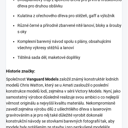
dřeva pro druhou obšívku
Kulatina z ořechového dřeva pro stěžeň, gaff a výložník
Různé černé a přírodně zbarvené nitě lanoví, bloky a šrouby
s oky
Komplexní barevný návod spolu s plány, obsahujícími
všechny výkresy stěžňů a lanoví
Tištěná sada děl, maketové doplňky
Historie značky:
Společnost
Vanguard Models
založil známý konstruktér lodních
modelů Chris Watton, který se u Amati zasloužil o poslední
konstrukce modelů lodí, zejména v sérii Victory Models. Nyní, jako
samostatný výrobce důsledně realizuje svou ambici o co nejlepší
věrnost originálu a nejvyšší kvalitu materiálu. Nekompromisně
zavedl zejména výrobu dílů z ušlechtilého dřeva s laserovým
gravírováním a je pro něj také důležité vyrobit dokonalé
konstrukční návody se stovkami barevných fotografií tak, aby
modely byly potěšením ze stavby i pro nezkušené modeláře.