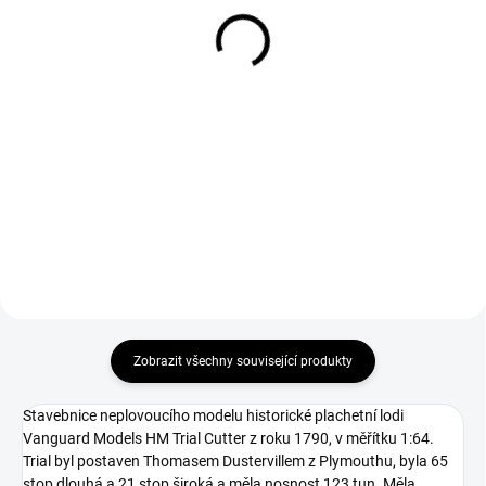
příslušenstvím A
příslušenstvím B
729 Kč
379 Kč
Do košíku
Do košíku
AMATI Action Cutter s
AMATI Action Cutter s
příslušenstvím A - byla navržena
příslušenstvím B - byla navržena
pro drobné ruční práce. Nylonová
pro drobné ruční práce. K
rukojeť pojme čepele nožů, malé
nylonové rukojeti jsou součástí
pilky a dokonce i ty nejmenší
vrtací sklíčidla se 4 různými
vrtáky, což z ní dělá...
vložkami. To znamená, že lze...
Zobrazit všechny související produkty
Stavebnice neplovoucího modelu historické plachetní lodi
Vanguard Models HM Trial Cutter z roku 1790, v měřítku 1:64.
Trial byl postaven Thomasem Dustervillem z Plymouthu, byla 65
stop dlouhá a 21 stop široká a měla nosnost 123 tun. Měla