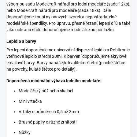
výbornou sadu Modelcraft nářadí pro lodní modeláře (sada 12ks),
nebo Modelcraft nářadí pro modeláře (sada 18ks). Dále
doporučujeme koupi nylonových svorek a nepostradatelné
modelářské špendlíky. Pro úpravu, přesné řezaní, lepení dílů a také
jako ochranu stolu doporučujeme modelářskou podložku.
Lepidlo a barvy
Pro lepení doporučujeme univerzální disperzní lepidlo a Robitronic
vteřinové lepidlo střední 20ml. K barvení doporučujeme akrylové
emailové barvy. Barvy nanášejte kvalitními štětci (ploché štětce
na povrchy, kulaté štětce pro detaily).
Doporučená minimální výbava lodního modeláře:
Modelářský nůž nebo skalpel
Mini vrtačka
Vrtáky o průměrech 0,5 až 3mm
Brusné papíry o různé zrnitosti
Nůžky