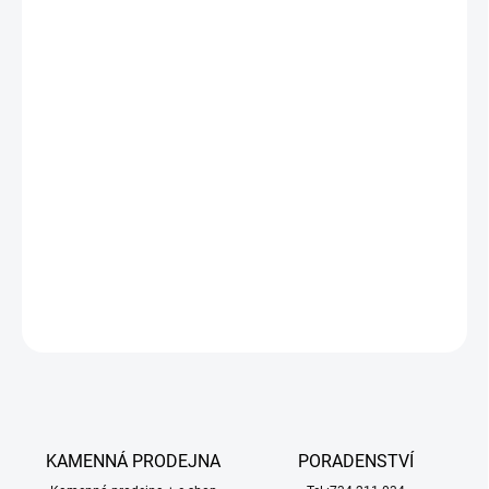
−
+
Přidat do košíku
Stavebnice neplovoucího modelu historické plachetní lodi
Vanguard Models HM Trial Cutter z roku 1790, v měřítku 1:64. Trial
byl postaven Thomasem Dustervillem z Plymouthu, byla 65 stop
dlouhá a 21 stop široká a měla nosnost 123 tun. Měla posádku 45
mužů. Výzbroj měla 8x 3-liberních lafetových děl a 4x 12-librové
karonády.
DETAILNÍ INFORMACE
ZEPTAT SE
HLÍDAT
KAMENNÁ PRODEJNA
PORADENSTVÍ