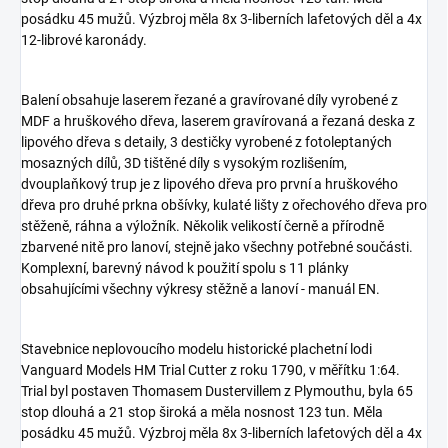
posádku 45 mužů. Výzbroj měla 8x 3-liberních lafetových děl a 4x
12-librové karonády.
Balení obsahuje laserem řezané a gravírované díly vyrobené z
MDF a hruškového dřeva, laserem gravírovaná a řezaná deska z
lipového dřeva s detaily, 3 destičky vyrobené z fotoleptaných
mosazných dílů, 3D tištěné díly s vysokým rozlišením,
dvouplaňkový trup je z lipového dřeva pro první a hruškového
dřeva pro druhé prkna obšívky, kulaté lišty z ořechového dřeva pro
stěženě, ráhna a výložník. Několik velikostí černě a přírodně
zbarvené nitě pro lanoví, stejně jako všechny potřebné součásti.
Komplexní, barevný návod k použití spolu s 11 plánky
obsahujícími všechny výkresy stěžně a lanoví - manuál EN.
Stavebnice neplovoucího modelu historické plachetní lodi
Vanguard Models HM Trial Cutter z roku 1790, v měřítku 1:64.
Trial byl postaven Thomasem Dustervillem z Plymouthu, byla 65
stop dlouhá a 21 stop široká a měla nosnost 123 tun. Měla
posádku 45 mužů. Výzbroj měla 8x 3-liberních lafetových děl a 4x