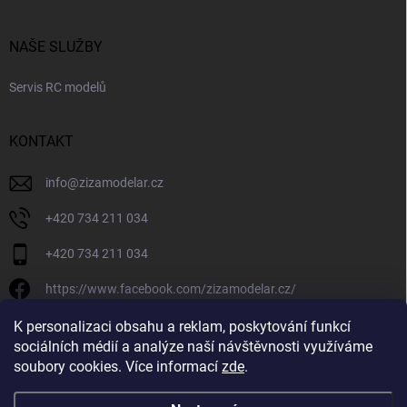
NAŠE SLUŽBY
Servis RC modelů
KONTAKT
info
@
zizamodelar.cz
+420 734 211 034
+420 734 211 034
https://www.facebook.com/zizamodelar.cz/
/zizamodelar.cz/
K personalizaci obsahu a reklam, poskytování funkcí
sociálních médií a analýze naší návštěvnosti využíváme
+420 734 211 034
soubory cookies. Více informací
zde
.