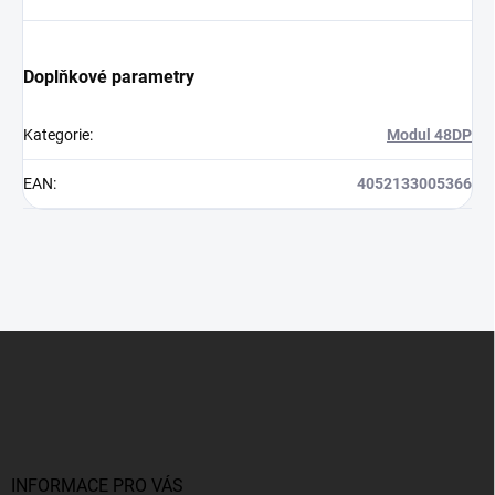
Doplňkové parametry
Kategorie
:
Modul 48DP
EAN
:
4052133005366
Z
á
p
a
t
í
INFORMACE PRO VÁS