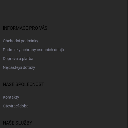
p
a
t
í
INFORMACE PRO VÁS
Obchodní podmínky
Podmínky ochrany osobních údajů
Doprava a platba
Nejčastější dotazy
NAŠE SPOLEČNOST
Kontakty
Otevírací doba
NAŠE SLUŽBY