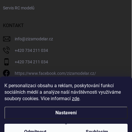
Servis RC modelů
KONTAKT
info
@
zizamodelar.cz
+420 734 211 034
+420 734 211 034
https://www.facebook.com/zizamodelar.cz/
/zizamodelar.cz/
K personalizaci obsahu a reklam, poskytování funkcí
sociálních médií a analýze naší návštěvnosti využíváme
+420 734 211 034
soubory cookies. Více informací
zde
.
Nastavení
Copyright 2026
Žiža Modelář
. Všechna práva vyhrazena.
Upravit nastavení
cookies
Odmítnout
Souhlasím