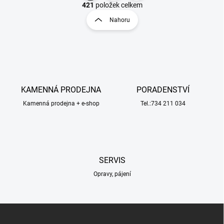
v
t
421
položek celkem
l
r
Nahoru
á
á
d
n
a
k
c
o
í
p
v
r
á
v
KAMENNÁ PRODEJNA
PORADENSTVÍ
n
k
í
Kamenná prodejna + e-shop
Tel.:734 211 034
y
v
ý
p
i
s
SERVIS
u
Opravy, pájení
Z
á