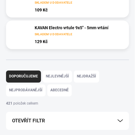
SKLADEM U DODAVATELE
109 Kč
KAVAN Electro vrtule 9x5" - 5mm vrtání
SKLADEM U DODAVATELE
129 Kč
Ř
a
DOPORUČUJEME
NEJLEVNĚJŠÍ
NEJDRAŽŠÍ
z
e
NEJPRODÁVANĚJŠÍ
ABECEDNĚ
n
í
421
položek celkem
p
r
OTEVŘÍT FILTR
o
d