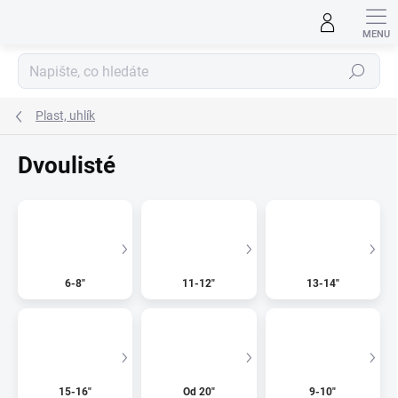
Přejít
na
obsah
Hledat
Plast, uhlík
Dvoulisté
6-8"
11-12"
13-14"
15-16"
Od 20"
9-10"