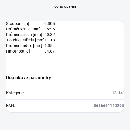
Opravy, pájení
Stoupání [m]
0.305
Průměr vrtule [mm]
355.6
Průměr středu [mm]
20.32
Tloušťka středu [mm]
11.18
Průměr hřídele [mm]
6.35
Hmotnost [g]
34.87
Doplňkové parametry
Kategorie
:
13-14"
EAN
:
0686661140295