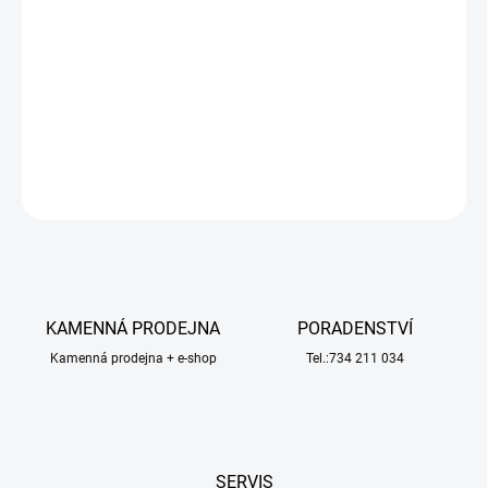
−
+
Přidat do košíku
Vrtule APC jsou vstřikovány z kompozitních materiálů za použití
dlouhých skelných nebo uhlíkových vláken s nylonouvou matricí.
DETAILNÍ INFORMACE
ZEPTAT SE
HLÍDAT
KAMENNÁ PRODEJNA
PORADENSTVÍ
Kamenná prodejna + e-shop
Tel.:734 211 034
SERVIS