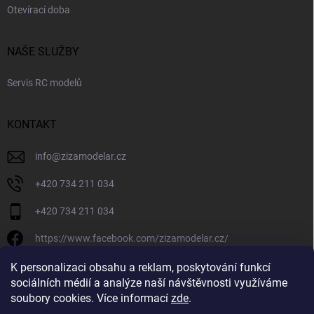
Otevírací doba
NAŠE SLUŽBY
Servis RC modelů
KONTAKT
info
@
zizamodelar.cz
+420 734 211 034
+420 734 211 034
https://www.facebook.com/zizamodelar.cz/
/zizamodelar.cz/
K personalizaci obsahu a reklam, poskytování funkcí
sociálních médií a analýze naší návštěvnosti využíváme
+420 734 211 034
soubory cookies. Více informací
zde
.