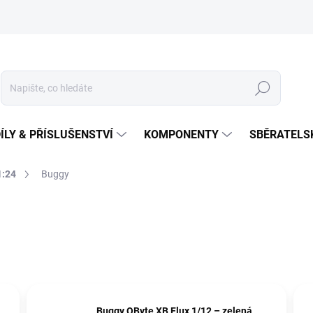
Hledat
ÍLY & PŘÍSLUŠENSTVÍ
KOMPONENTY
SBĚRATELS
1:24
Buggy
Buggy QByte XB Flux 1/12 – zelená