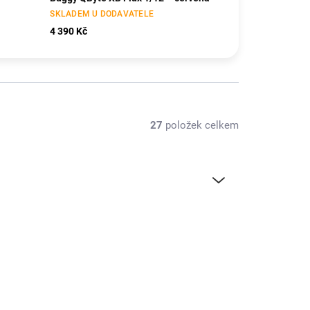
SKLADEM U DODAVATELE
4 390 Kč
27
položek celkem
HPIMV151401