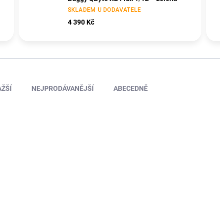
SKLADEM U DODAVATELE
4 390 Kč
ŽŠÍ
NEJPRODÁVANĚJŠÍ
ABECEDNĚ
TIP
IM-FTK-BUG-SPORT-YE