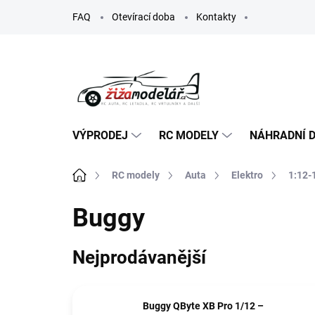
Přejít
FAQ
Otevírací doba
Kontakty
na
obsah
VÝPRODEJ
RC MODELY
NÁHRADNÍ D
Domů
RC modely
Auta
Elektro
1:12-
Buggy
Nejprodávanější
Buggy QByte XB Pro 1/12 –