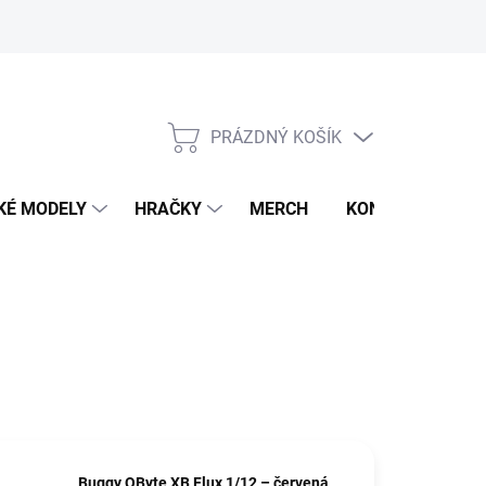
PRÁZDNÝ KOŠÍK
NÁKUPNÍ
KOŠÍK
KÉ MODELY
HRAČKY
MERCH
KONTAKTY
Buggy QByte XB Flux 1/12 – červená