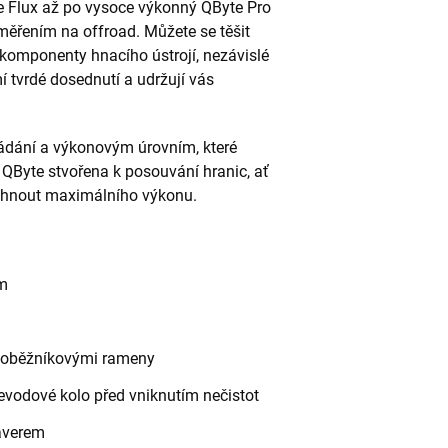
e Flux až po vysoce výkonný QByte Pro
ěřením na offroad. Můžete se těšit
komponenty hnacího ústrojí, nezávislé
mí tvrdé dosednutí a udržují vás
ládání a výkonovým úrovním, které
 QByte stvořena k posouvání hranic, ať
sáhnout maximálního výkonu.
m
choběžníkovými rameny
řevodové kolo před vniknutím nečistot
saverem