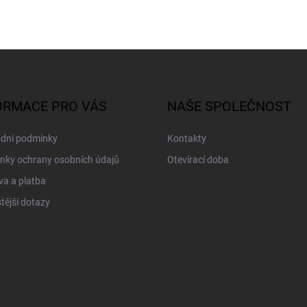
ORMACE PRO VÁS
NAŠE SPOLEČNOST
dní podmínky
Kontakty
nky ochrany osobních údajů
Otevírací doba
a a platba
tější dotazy