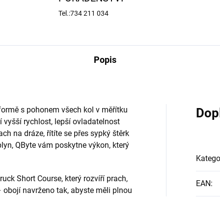
Tel.:734 211 034
Popis
formě s pohonem všech kol v měřítku
Dop
í vyšší rychlost, lepší ovladatelnost
ach na dráze, řítíte se přes sypký štěrk
plyn, QByte vám poskytne výkon, který
Katego
ruck Short Course, který rozvíří prach,
EAN
:
obojí navrženo tak, abyste měli plnou