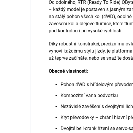
Od odolného, RTR (Ready To Ride) QByt
– každý model je postaven s jasným zam
na stálý pohon všech kol (4WD), odolné 
zavěšení kol a olejové tlumiče, které tlu
pod kontrolou i při vysoké rychlosti.
Díky robustní konstrukci, preciznímu ov
vyhoví každému stylu jízdy, je platforma
už teprve začínáte, nebo se snažíte do
Obecné vlastnosti:
Pohon 4WD s hřídelovým převode
Kompozitní vana podvozku
Nezávislé zavěšení s dvojitými li
Kryt převodovky – chrání hlavní p
Dvojité bell-crank řízení se servo-