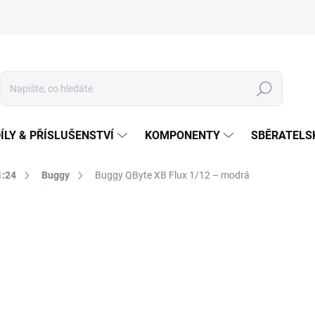
Hledat
ÍLY & PŘÍSLUŠENSTVÍ
KOMPONENTY
SBĚRATELS
1:24
Buggy
Buggy QByte XB Flux 1/12 – modrá
4 390 Kč
Měrná
SKLADEM U DODAVATELE
cena:
MŮŽEME DORUČIT DO:
13.8.2