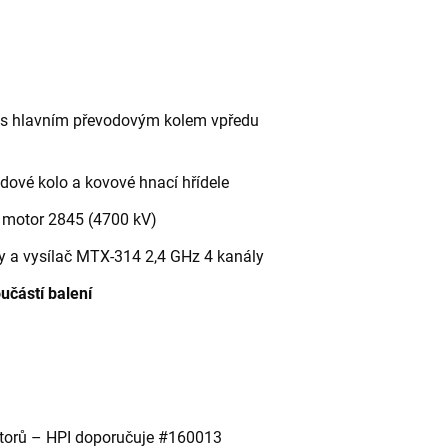
y s hlavním převodovým kolem vpředu
dové kolo a kovové hnací hřídele
 motor 2845 (4700 kV)
y a vysílač MTX-314 2,4 GHz 4 kanály
učástí balení
átorů – HPI doporučuje #160013