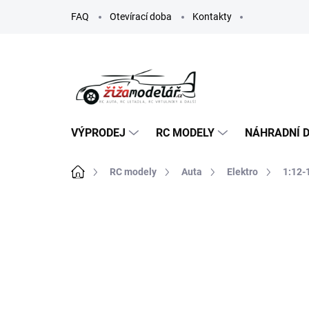
Přejít
FAQ
Otevírací doba
Kontakty
na
obsah
VÝPRODEJ
RC MODELY
NÁHRADNÍ D
Domů
RC modely
Auta
Elektro
1:12-
ZNAČKA:
MAVERICK