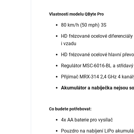
Vlastnosti modelu QByte Pro
80 km/h (50 mph) 3S
HD frézované ocelové diferenciál
i vzadu
HD frézované ocelové hlavní převo
Regulátor MSC-6016-BL a střídavý
Přijímač MRX-314 2,4 GHz 4 kanál
Akumulátor a nabíječka nejsou so
Co budete potřebovat:
4x AA baterie pro vysílač
Pouzdro na nabíjení LiPo akumul