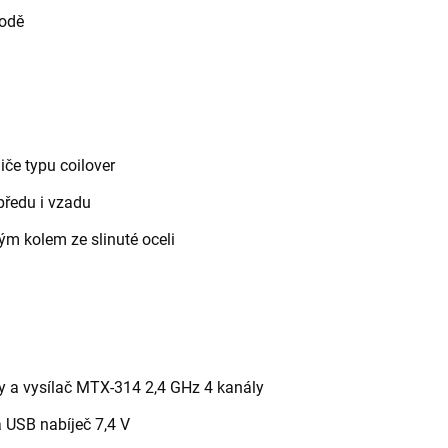
vodě
iče typu coilover
předu i vzadu
ým kolem ze slinuté oceli
y a vysílač MTX-314 2,4 GHz 4 kanály
 USB nabíječ 7,4 V