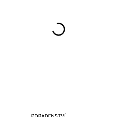
−
+
Model buggy v měřítku 1:12
motorem vč. RC volantové s
akumulátoru a USB nabíječe. 
DETAILNÍ INFORMACE
PORADENSTVÍ