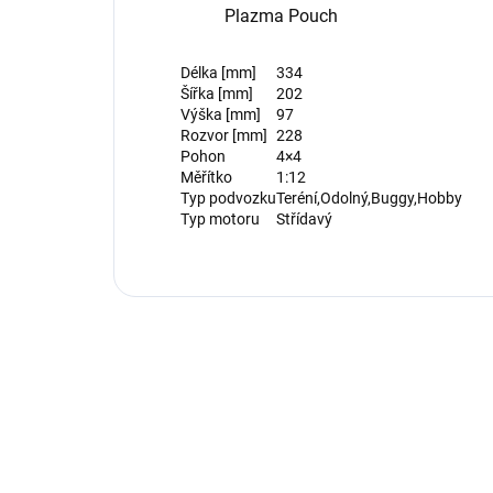
Plazma Pouch
Délka [mm]
334
Šířka [mm]
202
Výška [mm]
97
Rozvor [mm]
228
Pohon
4×4
Měřítko
1:12
Typ podvozku
Teréní,Odolný,Buggy,Hobby
Typ motoru
Střídavý