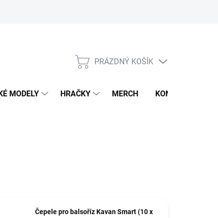
PRÁZDNÝ KOŠÍK
NÁKUPNÍ
KOŠÍK
KÉ MODELY
HRAČKY
MERCH
KONTAKTY
Čepele pro balsoříz Kavan Smart (10 x