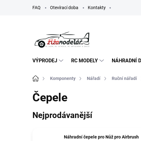
Přejít
FAQ
Otevírací doba
Kontakty
na
obsah
VÝPRODEJ
RC MODELY
NÁHRADNÍ D
Domů
Komponenty
Nářadí
Ruční nářadí
Čepele
Nejprodávanější
Náhradní čepele pro Nůž pro Airbrush