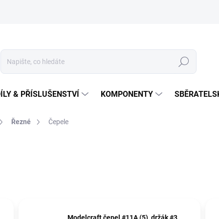
Hledat
ÍLY & PŘÍSLUŠENSTVÍ
KOMPONENTY
SBĚRATELS
Řezné
Čepele
Modelcraft čepel #11A (5), držák #3