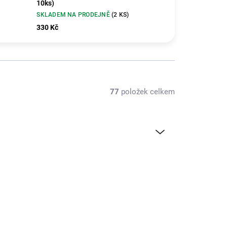
10ks)
SKLADEM NA PRODEJNĚ
(2 KS)
330 Kč
77
položek celkem
TIP
5NA00070