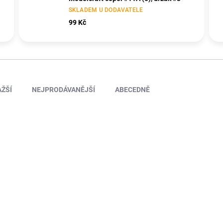
SKLADEM U DODAVATELE
99 Kč
ŽŠÍ
NEJPRODÁVANĚJŠÍ
ABECEDNĚ
TIP
5NA00050