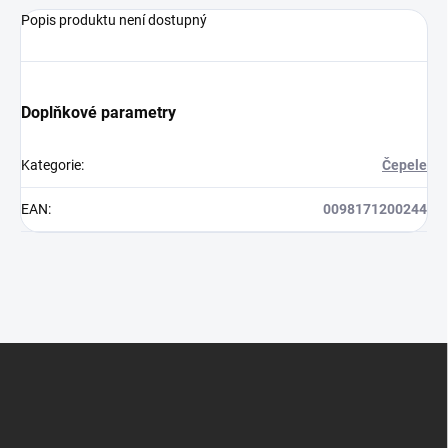
Popis produktu není dostupný
Doplňkové parametry
Kategorie
:
Čepele
EAN
:
0098171200244
Z
á
p
a
t