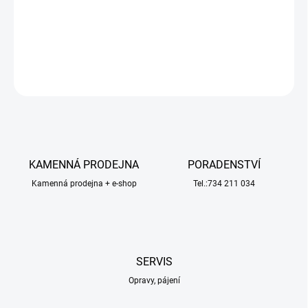
−
+
Přidat do košíku
ZEPTAT SE
HLÍDAT
KAMENNÁ PRODEJNA
PORADENSTVÍ
Kamenná prodejna + e-shop
Tel.:734 211 034
SERVIS
Opravy, pájení