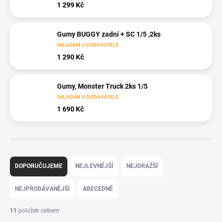
1 299 Kč
Gumy BUGGY zadní + SC 1/5 ,2ks
SKLADEM U DODAVATELE
1 290 Kč
Gumy, Monster Truck 2ks 1/5
SKLADEM U DODAVATELE
1 690 Kč
Ř
a
DOPORUČUJEME
NEJLEVNĚJŠÍ
NEJDRAŽŠÍ
z
e
NEJPRODÁVANĚJŠÍ
ABECEDNĚ
n
í
11
položek celkem
p