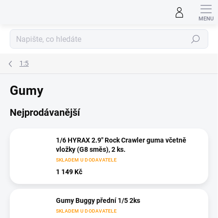
Přejít
na
obsah
Hledat
1:5
Gumy
Nejprodávanější
1/6 HYRAX 2.9" Rock Crawler guma včetně
vložky (G8 směs), 2 ks.
SKLADEM U DODAVATELE
1 149 Kč
Gumy Buggy přední 1/5 2ks
SKLADEM U DODAVATELE