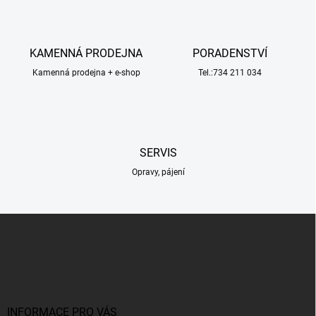
á
d
a
c
KAMENNÁ PRODEJNA
PORADENSTVÍ
í
Kamenná prodejna + e-shop
p
Tel.:734 211 034
r
v
k
y
v
SERVIS
ý
p
Opravy, pájení
i
s
u
Z
á
p
a
t
í
INFORMACE PRO VÁS