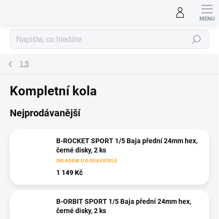
Přejít
na
obsah
Hledat
1:5
Kompletní kola
Nejprodávanější
B-ROCKET SPORT 1/5 Baja přední 24mm hex,
černé disky, 2 ks
SKLADEM U DODAVATELE
1 149 Kč
B-ORBIT SPORT 1/5 Baja přední 24mm hex,
černé disky, 2 ks