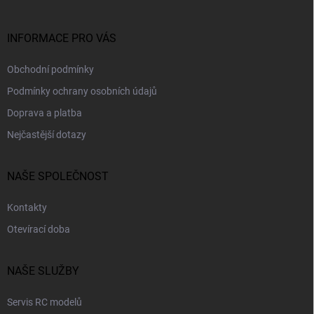
t
í
INFORMACE PRO VÁS
Obchodní podmínky
Podmínky ochrany osobních údajů
Doprava a platba
Nejčastější dotazy
NAŠE SPOLEČNOST
Kontakty
Otevírací doba
NAŠE SLUŽBY
Servis RC modelů