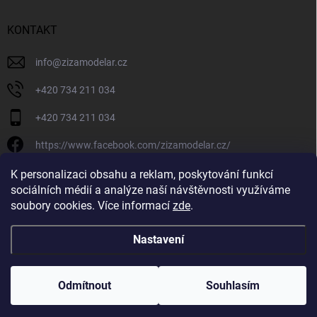
KONTAKT
info
@
zizamodelar.cz
+420 734 211 034
+420 734 211 034
https://www.facebook.com/zizamodelar.cz/
/zizamodelar.cz/
K personalizaci obsahu a reklam, poskytování funkcí
sociálních médií a analýze naší návštěvnosti využíváme
+420 734 211 034
soubory cookies. Více informací
zde
.
Nastavení
Copyright 2026
Žiža Modelář
. Všechna práva vyhrazena.
Upravit nastavení
cookies
Odmítnout
Souhlasím
Vytvořil Shoptet