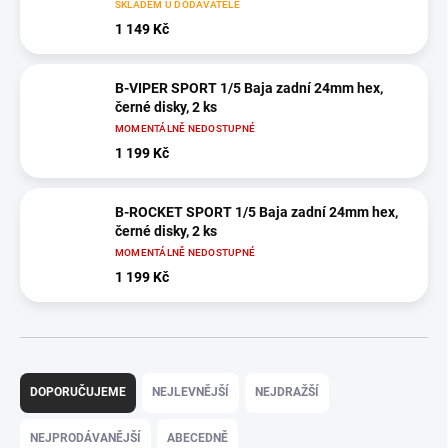
SKLADEM U DODAVATELE
1 149 Kč
B-VIPER SPORT 1/5 Baja zadní 24mm hex,
černé disky, 2 ks
MOMENTÁLNĚ NEDOSTUPNÉ
1 199 Kč
B-ROCKET SPORT 1/5 Baja zadní 24mm hex,
černé disky, 2 ks
MOMENTÁLNĚ NEDOSTUPNÉ
1 199 Kč
Ř
a
DOPORUČUJEME
NEJLEVNĚJŠÍ
NEJDRAŽŠÍ
z
e
NEJPRODÁVANĚJŠÍ
ABECEDNĚ