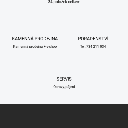
24
položek celkem
O
v
l
á
d
a
c
KAMENNÁ PRODEJNA
PORADENSTVÍ
í
Kamenná prodejna + e-shop
p
Tel.:734 211 034
r
v
k
y
v
SERVIS
ý
p
Opravy, pájení
i
s
u
Z
á
p
a