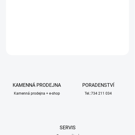
48DP. Pro hřídel motoru o průměru 3.17 mm (1/8 in). Pastorky
TEAM CORALLY jsou vyráběny frézováním a následně tvrzeny,
čímž je zajištěna vysoká přesnost ozubení. Všechny pastorky
TEAM CORALLY jsou vyrobeny v EU.
DETAILNÍ INFORMACE
ZEPTAT SE
HLÍDAT
KAMENNÁ PRODEJNA
PORADENSTVÍ
Kamenná prodejna + e-shop
Tel.:734 211 034
SERVIS