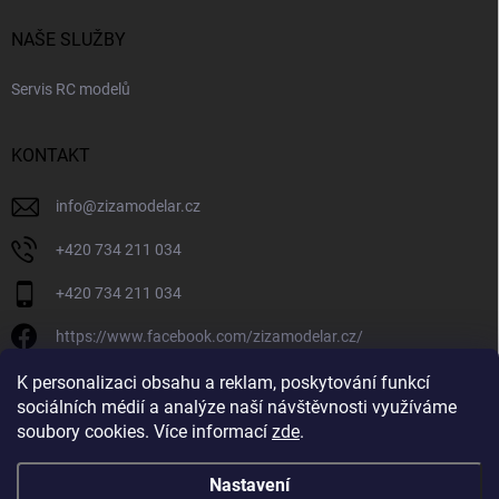
NAŠE SLUŽBY
Servis RC modelů
KONTAKT
info
@
zizamodelar.cz
+420 734 211 034
+420 734 211 034
https://www.facebook.com/zizamodelar.cz/
/zizamodelar.cz/
K personalizaci obsahu a reklam, poskytování funkcí
sociálních médií a analýze naší návštěvnosti využíváme
+420 734 211 034
soubory cookies. Více informací
zde
.
Nastavení