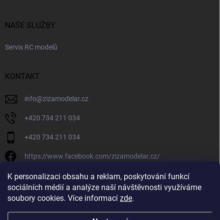
NAŠE SLUŽBY
Servis RC modelů
KONTAKT
info
@
zizamodelar.cz
+420 734 211 034
+420 734 211 034
https://www.facebook.com/zizamodelar.cz/
/zizamodelar.cz/
K personalizaci obsahu a reklam, poskytování funkcí
sociálních médií a analýze naší návštěvnosti využíváme
+420 734 211 034
soubory cookies. Více informací
zde
.