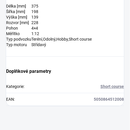
Délka [mm]
375
Šířka [mm]
198
Výška [mm]
139
Rozvor [mm]
228
Pohon
4×4
Měřítko
1:12
Typ podvozku
Teréní,Odolný,Hobby,Short course
Typ motoru
Střídavý
Doplňkové parametry
Kategorie
:
Short course
EAN
:
5050864512008