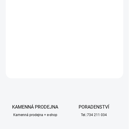
−
+
Přidat do košíku
Model Short course trucku v měřítku 1:12 s pohonem všech kol
4x4, poháněný střídavým motorem vč. RC volantové soupravy 2,4
GHz, 2S LiPo pohonného akumulátoru a USB nabíječe.
Voděodolný regulátor a přijímač.
DETAILNÍ INFORMACE
ZEPTAT SE
HLÍDAT
KAMENNÁ PRODEJNA
PORADENSTVÍ
Kamenná prodejna + e-shop
Tel.:734 211 034