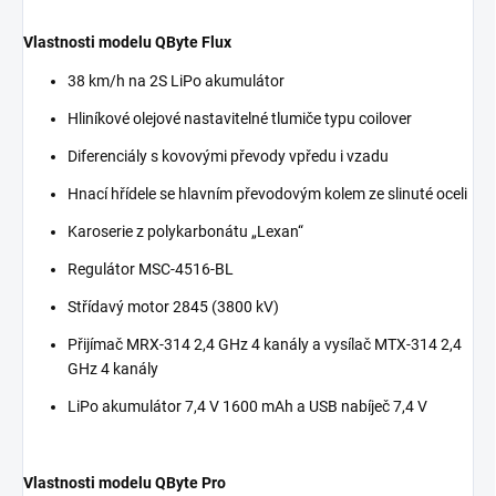
Vlastnosti modelu QByte Flux
38 km/h na 2S LiPo akumulátor
Hliníkové olejové nastavitelné tlumiče typu coilover
Diferenciály s kovovými převody vpředu i vzadu
Hnací hřídele se hlavním převodovým kolem ze slinuté oceli
Karoserie z polykarbonátu „Lexan“
Regulátor MSC-4516-BL
Střídavý motor 2845 (3800 kV)
Přijímač MRX-314 2,4 GHz 4 kanály a vysílač MTX-314 2,4
GHz 4 kanály
LiPo akumulátor 7,4 V 1600 mAh a USB nabíječ 7,4 V
Vlastnosti modelu QByte Pro