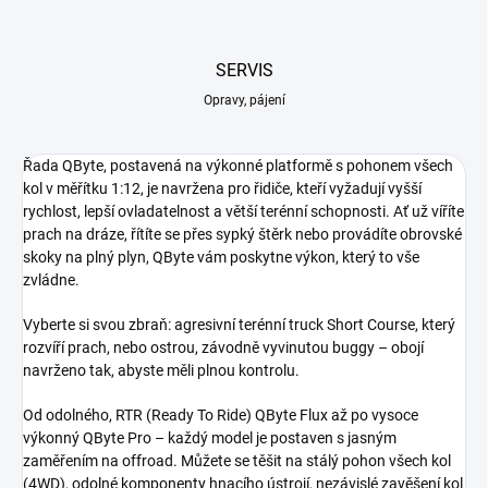
SERVIS
Opravy, pájení
Řada QByte, postavená na výkonné platformě s pohonem všech
kol v měřítku 1:12, je navržena pro řidiče, kteří vyžadují vyšší
rychlost, lepší ovladatelnost a větší terénní schopnosti. Ať už víříte
prach na dráze, řítíte se přes sypký štěrk nebo provádíte obrovské
skoky na plný plyn, QByte vám poskytne výkon, který to vše
zvládne.
Vyberte si svou zbraň: agresivní terénní truck Short Course, který
rozvíří prach, nebo ostrou, závodně vyvinutou buggy – obojí
navrženo tak, abyste měli plnou kontrolu.
Od odolného, RTR (Ready To Ride) QByte Flux až po vysoce
výkonný QByte Pro – každý model je postaven s jasným
zaměřením na offroad. Můžete se těšit na stálý pohon všech kol
(4WD), odolné komponenty hnacího ústrojí, nezávislé zavěšení kol