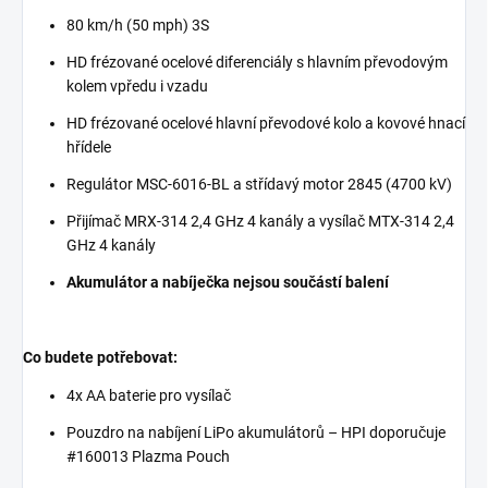
80 km/h (50 mph) 3S
HD frézované ocelové diferenciály s hlavním převodovým
kolem vpředu i vzadu
HD frézované ocelové hlavní převodové kolo a kovové hnací
hřídele
Regulátor MSC-6016-BL a střídavý motor 2845 (4700 kV)
Přijímač MRX-314 2,4 GHz 4 kanály a vysílač MTX-314 2,4
GHz 4 kanály
Akumulátor a nabíječka nejsou součástí balení
Co budete potřebovat:
4x AA baterie pro vysílač
Pouzdro na nabíjení LiPo akumulátorů – HPI doporučuje
#160013 Plazma Pouch