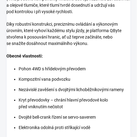
a olejové tlumiče, které tlumí tvrdé dosednutí a udržují vás
pod kontrolou i při vysoké rychlosti.
Díky robustní konstrukci, preciznímu ovládání a výkonovým
úrovním, které vyhoví každému stylu jízdy, je platforma QByte
stvořena k posouvání hranic, ať už teprve začínáte, nebo
se snažíte dosáhnout maximálního výkonu.
Obecné vlastnosti:
Pohon 4WD s hřídelovým převodem
Kompozitní vana podvozku
Nezávislé zavěšení s dvojitými lichoběžníkovými rameny
Kryt převodovky – chrání hlavní převodové kolo
před vniknutím nečistot
Dvojité bell-crank řízení se servo-saverem
Elektronika odolná proti stříkající vodě