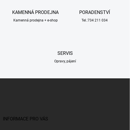
p
v
r
á
v
KAMENNÁ PRODEJNA
PORADENSTVÍ
n
k
í
Kamenná prodejna + e-shop
Tel.:734 211 034
y
v
ý
p
i
s
SERVIS
u
Opravy, pájení
Z
á
p
a
t
í
INFORMACE PRO VÁS