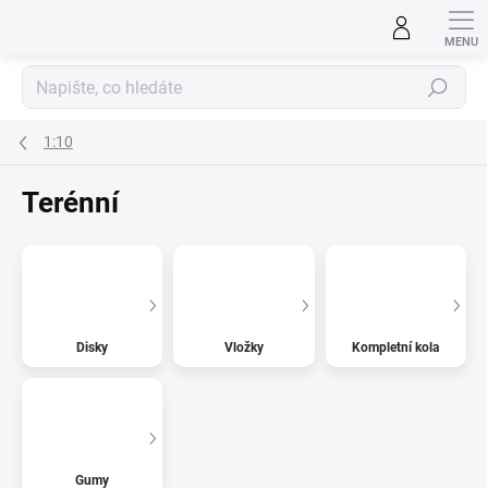
Přejít
na
obsah
Hledat
1:10
Terénní
Disky
Vložky
Kompletní kola
Gumy