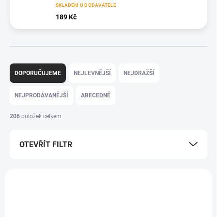
SKLADEM U DODAVATELE
189 Kč
Ř
a
DOPORUČUJEME
NEJLEVNĚJŠÍ
NEJDRAŽŠÍ
z
e
NEJPRODÁVANĚJŠÍ
ABECEDNĚ
n
í
206
položek celkem
p
r
OTEVŘÍT FILTR
o
d
u
V
k
ý
TIP
TIP
t
p
ů
i
s