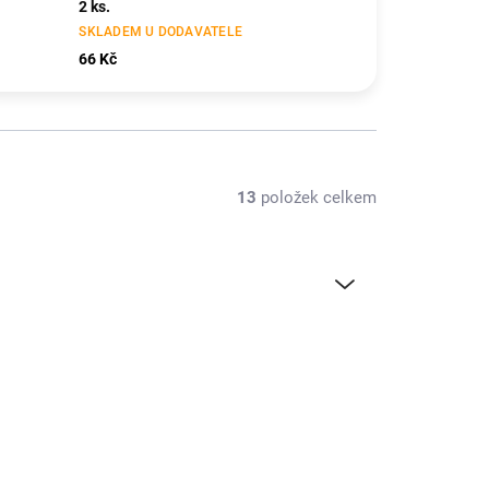
2 ks.
SKLADEM U DODAVATELE
66 Kč
13
položek celkem
U6746