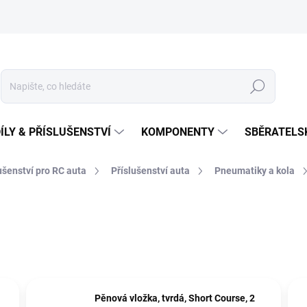
Hledat
ÍLY & PŘÍSLUŠENSTVÍ
KOMPONENTY
SBĚRATELS
lušenství pro RC auta
Příslušenství auta
Pneumatiky a kola
Pěnová vložka, tvrdá, Short Course, 2