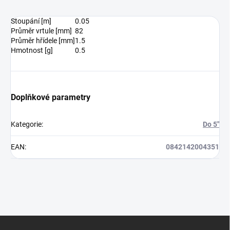
Stoupání [m]
0.05
Průměr vrtule [mm]
82
Průměr hřídele [mm]
1.5
Hmotnost [g]
0.5
Doplňkové parametry
Kategorie
:
Do 5"
EAN
:
0842142004351
Z