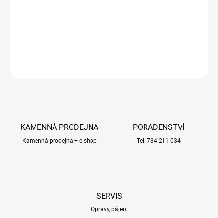
Průměr vrtule [mm]
82
Průměr hřídele [mm]
1.5
Hmotnost [g]
0.5
DETAILNÍ INFORMACE
ZEPTAT SE
HLÍDAT
KAMENNÁ PRODEJNA
PORADENSTVÍ
Kamenná prodejna + e-shop
Tel.:734 211 034
SERVIS
Opravy, pájení