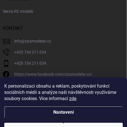
Servis RC modelů
KONTAKT
info
@
zizamodelar.cz
+420 734 211 034
+420 734 211 034
https://www.facebook.com/zizamodelar.cz/
/zizamodelar.cz/
K personalizaci obsahu a reklam, poskytování funkcí
sociálních médií a analýze naší návštěvnosti využíváme
+420 734 211 034
soubory cookies. Více informací
zde
.
Nastavení
Copyright 2026
Žiža Modelář
. Všechna práva vyhrazena.
Upravit nastavení