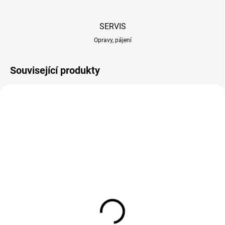
SERVIS
Opravy, pájení
Související produkty
TIP
SKLADEM NA PRODEJNĚ
(5 KS)
KAVAN nůž s řezací
podložkou
109 Kč