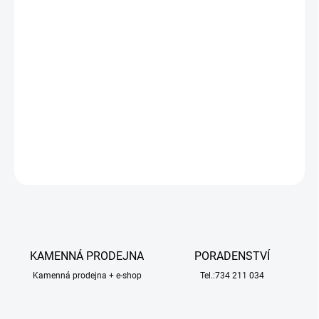
−
+
Přidat do košíku
Nářadí značky EXCEL vyráběné v tradičně vysoké americké kvalitě
představuje velmi širokou paletu nožů, čepelí, pilek, dlát a dalších
„nezbytností“ do modelářské dílny.
DETAILNÍ INFORMACE
ZEPTAT SE
HLÍDAT
KAMENNÁ PRODEJNA
PORADENSTVÍ
Kamenná prodejna + e-shop
Tel.:734 211 034