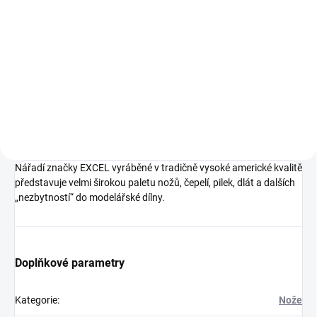
Do košíku
Kvalitní nůž KAVAN s řezací
podložkou. Součástí balení je i
sada náhradních čepelí.
Nářadí značky EXCEL vyráběné v tradičně vysoké americké kvalitě
představuje velmi širokou paletu nožů, čepelí, pilek, dlát a dalších
„nezbytností“ do modelářské dílny.
Doplňkové parametry
Kategorie
:
Nože