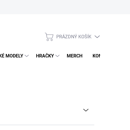
PRÁZDNÝ KOŠÍK
NÁKUPNÍ
KOŠÍK
KÉ MODELY
HRAČKY
MERCH
KONTAKTY