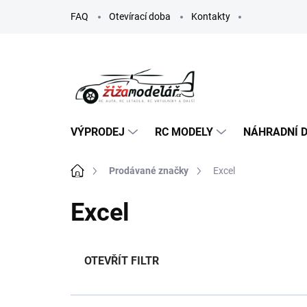
Přejít
FAQ
Otevírací doba
Kontakty
na
obsah
VÝPRODEJ
RC MODELY
NÁHRADNÍ D
Domů
Prodávané značky
Excel
Excel
OTEVŘÍT FILTR