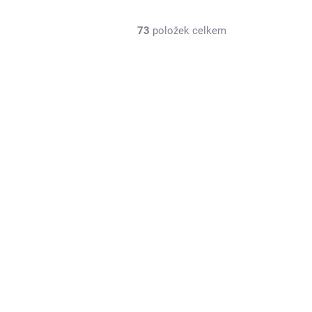
73
položek celkem
5NA00020
SKLADEM NA PRODEJNĚ
(2 KS)
16002 Nůž střední K2 blistr