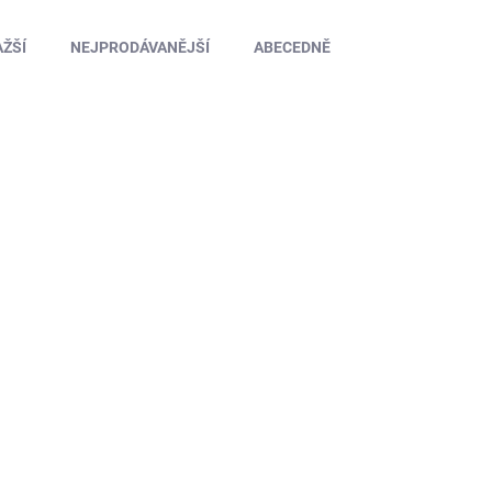
ŽŠÍ
NEJPRODÁVANĚJŠÍ
ABECEDNĚ
TIP
TIP
5NA00010
SKLADEM NA PRODEJNĚ
(2 KS)
16001 Nůž malý K1 1ks blist