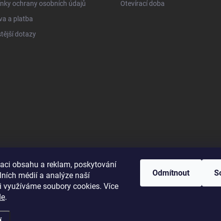
nky ochrany osobních údajů
Otevírací doba
a a platba
tější dotazy
zaci obsahu a reklam, poskytování
Odmítnout
S
lních médií a analýze naší
i využíváme soubory cookies. Více
de
.
í