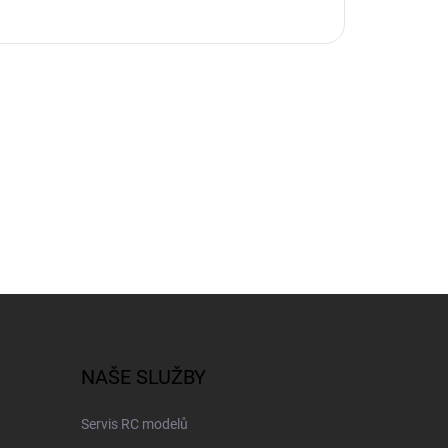
NAŠE SLUŽBY
Servis RC modelů