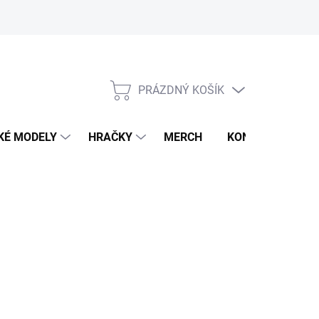
PRÁZDNÝ KOŠÍK
NÁKUPNÍ
KOŠÍK
KÉ MODELY
HRAČKY
MERCH
KONTAKTY
2 KS)