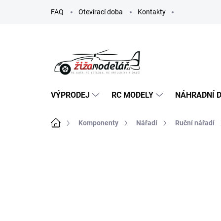
Přejít
FAQ
Otevírací doba
Kontakty
na
obsah
VÝPRODEJ
RC MODELY
NÁHRADNÍ D
Domů
Komponenty
Nářadí
Ruční nářadí
ZNAČKA:
EXCEL
TIP