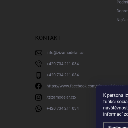
Podmí
Doprav
Nejčas
KONTAKT
info
@
zizamodelar.cz
+420 734 211 034
+420 734 211 034
https://www.facebook.com/zizamodelar.cz/
K personali
/zizamodelar.cz/
funkcí sociá
návštěvnost
+420 734 211 034
informací
z
Nastaven